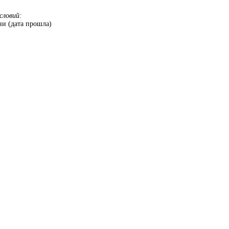
словий:
и (дата прошла)
.