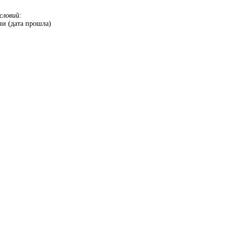
словий:
и (дата прошла)
.