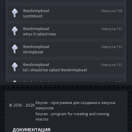
theshrimpboat
1 Августа 7:58
systmboot
theshrimpboat
1 Августа 7:57
whys it called meo
theshrimpboat
1 Августа 7:57
shrimpboat
theshrimpboat
1 Августа 7:57
lol i should be called theshrimpboat
theshrimpboat
1 Августа 7:56
hey
diddyparty
28 Июля 7:54
Keyran - программа для создания и запуска
© 2016 - 2026
yooo
макросов
Keyran - program for creating and running
Nefatos
28 Июля 5:05
macros
@Банзай2 Очистите файлы cookie и перезапустите
страницу
ДОКУМЕНТАЦИЯ