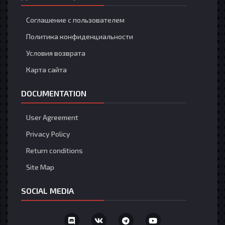
Банзай2
27 Июля 12:25
Соглашение с пользователем
рулетка
Политика конфиденциальности
Банзай2
27 Июля 12:25
Условия возврата
Эта возможность доступна только
зарегистрированным пользователям
Карта сайта
Загрузить больше
DOCUMENTATION
User Agreement
Privacy Policy
Return conditions
Site Map
SOCIAL MEDIA