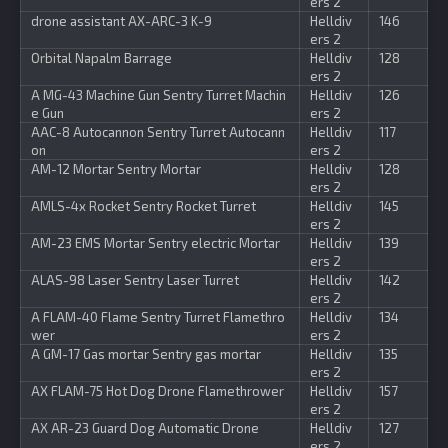
ers 2
drone assistant AX-ARC-3 K-9
Helldiv
146
ers 2
Orbital Napalm Barrage
Helldiv
128
ers 2
A MG-43 Machine Gun Sentry Turret Machin
Helldiv
126
e Gun
ers 2
AAC-8 Autocannon Sentry Turret Autocann
Helldiv
117
on
ers 2
AM-12 Mortar Sentry Mortar
Helldiv
128
ers 2
AMLS-4x Rocket Sentry Rocket Turret
Helldiv
145
ers 2
AM-23 EMS Mortar Sentry electric Mortar
Helldiv
139
ers 2
ALAS-98 Laser Sentry Laser Turret
Helldiv
142
ers 2
A FLAM-40 Flame Sentry Turret Flamethro
Helldiv
134
wer
ers 2
A GM-17 Gas mortar Sentry gas mortar
Helldiv
135
ers 2
AX FLAM-75 Hot Dog Drone Flamethrower
Helldiv
157
ers 2
AX AR-23 Guard Dog Automatic Drone
Helldiv
127
ers 2