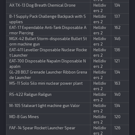
AX TX-13 Dog Breath Chemical Drone
Helldiv
134
ers 2
B-1 Supply Pack Challenge Backpack with S
Helldiv
137
upplies
ers 2
EAT-17 Expendable Anti-Tank Disposable A
Helldiv
162
rmor Piercing
ers 2
MGX-42 Bullet Storm-disposable Bullet St
Helldiv
146
orm machine gun
ers 2
EAT-411 Leveller Disposable Nuclear Rocke
Helldiv
136
t Launcher
ers 2
EAT-700 Disposable Napalm Disposable N
Helldiv
121
apalm
ers 2
GL-28 BELT Grenade Launcher Ribbon Grena
Helldiv
134
de Launcher
ers 2
MS-11 Solo Silo mini nuclear power plant
Helldiv
163
ers 2
RS-422 Railgun Railgun
Helldiv
140
ers 2
M-105 Stalwart light machine gun Valor
Helldiv
134
ers 2
MD-8 Gas Mines
Helldiv
120
ers 2
FAF-14 Spear Rocket Launcher Spear
Helldiv
126
ers 2