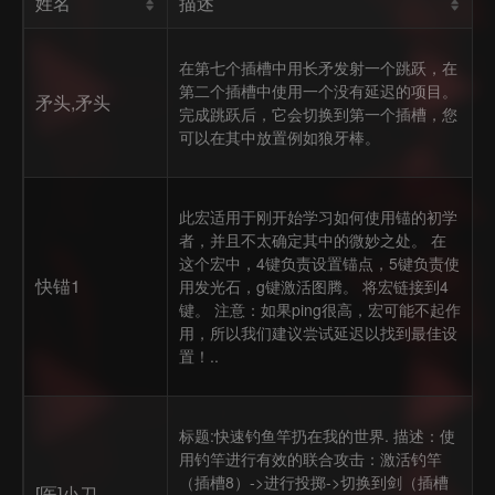
姓名
描述
在第七个插槽中用长矛发射一个跳跃，在
第二个插槽中使用一个没有延迟的项目。
矛头,矛头
完成跳跃后，它会切换到第一个插槽，您
可以在其中放置例如狼牙棒。
此宏适用于刚开始学习如何使用锚的初学
者，并且不太确定其中的微妙之处。 在
这个宏中，4键负责设置锚点，5键负责使
快锚1
用发光石，g键激活图腾。 将宏链接到4
键。 注意：如果ping很高，宏可能不起作
用，所以我们建议尝试延迟以找到最佳设
置！..
标题:快速钓鱼竿扔在我的世界. 描述：使
用钓竿进行有效的联合攻击：激活钓竿
（插槽8）->进行投掷->切换到剑（插槽
[医]小刀