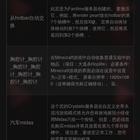
此宏是为Fantime服务器创建的。 要激活
它，例如，将ender pearl放在hotbar的第
从hotbar自动交
7个插槽中，然后按X键。 宏将自动将珍
换
珠移动到第7个插槽，使用它，然后将其
返回到第2个插槽。..
在Minecraft游戏中自动收集普通宝箱中的
胸腔计_胸腔计
物品 （项目：大逃杀Hoplite） 必要条件:
_胸腔计_胸腔
Minecraft游戏的界面必须在设置中设置
计_胸腔计_胸
为«正常«模式。 屏幕分辨率：1920x108
腔计_胸腔计
0（这将确保光标正确移动）。 鼠..
这个宏的Crystalix服务器在自定义史蒂夫
混沌游戏模式将允许您有效地摧毁小怪使
用Midas只按一个按钮。 但是，您必须首
汽车midas
先购买midas并将其放置在第九个库存插
槽中。 请注意，要使宏正常工作，您可
能需要安装驱动程序。..