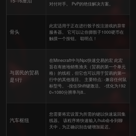
15-16厘泊
对付对手。 PvP的绝佳解决方案。
此宏适用于正在进行骰子投注游戏的异常
骨头
服务器。 它可以让你掷骰子1000硬币在
触摸一个按钮。 聪明点！
在Minecraft中与Npc快速交易的宏 此宏
旨在有效地销售渔夫（贸易的第一个单元
与居民的贸易
格）的线程，但它也可以用于贸易的第一
是1行
行中的其他项目。 主要特点: -兼容任何鼠
标型号。 -按住Shift键激活。 -优化为192
0×1080分辨率与8..
您需要将宏设置为所需的键以快速返回集
汽车枢纽
线器。 该程序将快速输入/hub命令到聊
天中，为正确识别击键增加延迟。