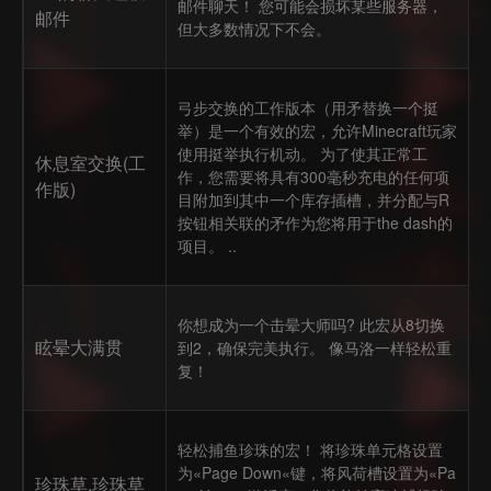
邮件聊天！ 您可能会损坏某些服务器，
邮件
但大多数情况下不会。
弓步交换的工作版本（用矛替换一个挺
举）是一个有效的宏，允许Minecraft玩家
使用挺举执行机动。 为了使其正常工
休息室交换(工
作，您需要将具有300毫秒充电的任何项
作版)
目附加到其中一个库存插槽，并分配与R
按钮相关联的矛作为您将用于the dash的
项目。 ..
你想成为一个击晕大师吗? 此宏从8切换
眩晕大满贯
到2，确保完美执行。 像马洛一样轻松重
复！
轻松捕鱼珍珠的宏！ 将珍珠单元格设置
为«Page Down«键，将风荷槽设置为«Pa
珍珠草,珍珠草