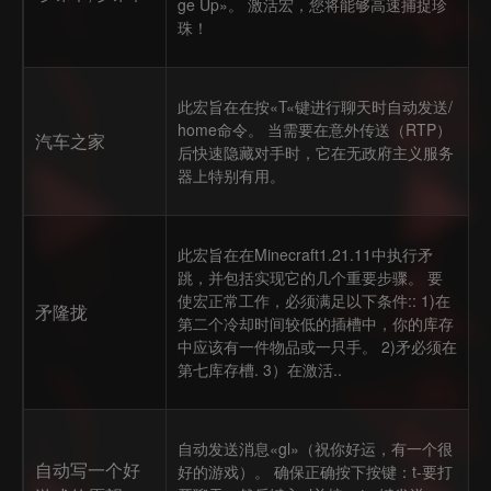
ge Up»。 激活宏，您将能够高速捕捉珍
珠！
此宏旨在在按«T«键进行聊天时自动发送/
home命令。 当需要在意外传送（RTP）
汽车之家
后快速隐藏对手时，它在无政府主义服务
器上特别有用。
此宏旨在在Minecraft1.21.11中执行矛
跳，并包括实现它的几个重要步骤。 要
使宏正常工作，必须满足以下条件:: 1)在
矛隆拢
第二个冷却时间较低的插槽中，你的库存
中应该有一件物品或一只手。 2)矛必须在
第七库存槽. 3）在激活..
自动发送消息«gl»（祝你好运，有一个很
自动写一个好
好的游戏）。 确保正确按下按键：t-要打