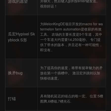
游戏的愿望
开聊天，然后键入gl并按enter键发送。
祝你好运！
为MelonKingDE项目开发的macro for wa
termelon farm automation是收获的有效
瓜宏Hypixel Sk
工具。 农场的主要长度是5个车道，其中
yblock S形
一个车道大约需要14,250毫秒。 专门提
供了带水的版本，并且还有一种可能性，
即没有..
为了提高你的速度，将带有挺举魅力的矛
换矛bug
放在第一个插槽中。 激活宏并跳转以加
快移动速度。
具有随机延迟的锚点的唯一宏。 位置:5槽
打锚
图腾,6槽锚,7槽光石.