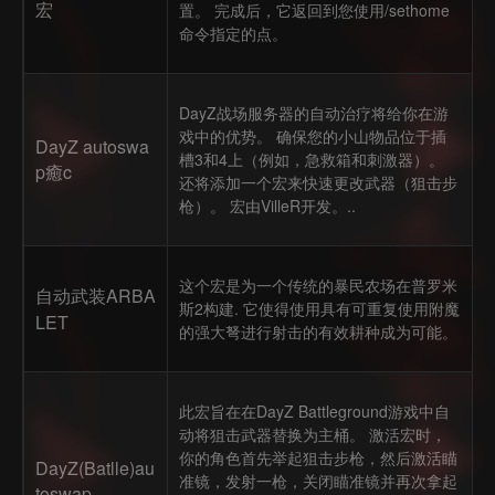
宏
置。 完成后，它返回到您使用/sethome
命令指定的点。
DayZ战场服务器的自动治疗将给你在游
戏中的优势。 确保您的小山物品位于插
DayZ autoswa
槽3和4上（例如，急救箱和刺激器）。
p癒c
还将添加一个宏来快速更改武器（狙击步
枪）。 宏由VilleR开发。..
这个宏是为一个传统的暴民农场在普罗米
自动武装ARBA
斯2构建. 它使得使用具有可重复使用附魔
LET
的强大弩进行射击的有效耕种成为可能。
此宏旨在在DayZ Battleground游戏中自
动将狙击武器替换为主桶。 激活宏时，
你的角色首先举起狙击步枪，然后激活瞄
DayZ(Batlle)au
准镜，发射一枪，关闭瞄准镜并再次拿起
toswap