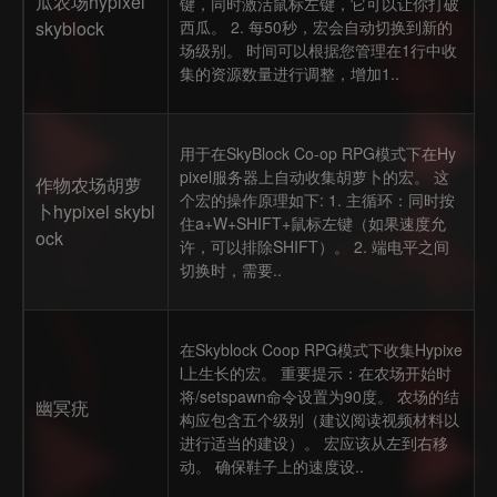
瓜农场hypixel
键，同时激活鼠标左键，它可以让你打破
skyblock
西瓜。 2. 每50秒，宏会自动切换到新的
场级别。 时间可以根据您管理在1行中收
集的资源数量进行调整，增加1..
用于在SkyBlock Co-op RPG模式下在Hy
pixel服务器上自动收集胡萝卜的宏。 这
作物农场胡萝
个宏的操作原理如下: 1. 主循环：同时按
卜hypixel skybl
住a+W+SHIFT+鼠标左键（如果速度允
ock
许，可以排除SHIFT）。 2. 端电平之间
切换时，需要..
在Skyblock Coop RPG模式下收集Hypixe
l上生长的宏。 重要提示：在农场开始时
将/setspawn命令设置为90度。 农场的结
幽冥疣
构应包含五个级别（建议阅读视频材料以
进行适当的建设）。 宏应该从左到右移
动。 确保鞋子上的速度设..