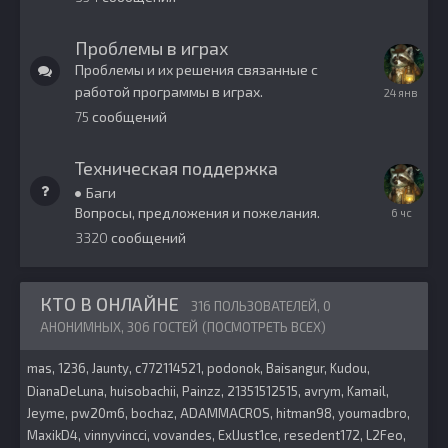
Проблемы в играх
Проблемы и их решения связанные с
работой программы в играх.
24
января
75
сообщений
Техническая поддержка
Баги
Вопросы, предложения и пожелания.
6
часов
3320
сообщений
назад
КТО В ОНЛАЙНЕ
316 ПОЛЬЗОВАТЕЛЕЙ, 0
АНОНИМНЫХ, 306 ГОСТЕЙ
(ПОСМОТРЕТЬ ВСЕХ)
mas
1236
Jaunty
c772114521
podonok
Baisangur
Kudou
DianaDeLuna
huisobachii
Painzz
21351512515
avrym
Kamail
Jeyme
pw20m6
bochaz
ADAMMACROS
hitman98
youmadbro
MaxikD4
vinnyvincci
vovandes
ExlJust1ce
resedent172
L2Feo