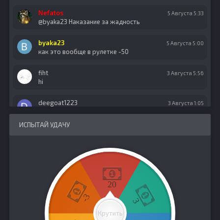
Nefatos
5 Августа 5:33
@byaka23 Наказание за жадность
byaka23
5 Августа 5:00
как это вообще в рулетке -50
fiht
3 Августа 5:56
hi
deegoat1223
3 Августа 1:05
asd
ИСПЫТАЙ УДАЧУ
deegoat1223
3 Августа 1:05
asd
Nefatos
1 Августа 12:57
20
theshrimpboat
1 Августа 7:58
-3
3
systmboot