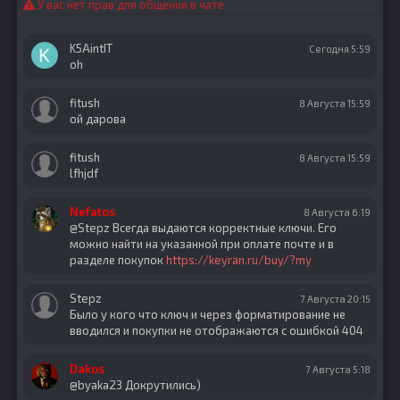
У вас нет прав для общения в чате.
K5AintIT
Сегодня 5:59
oh
fitush
8 Августа 15:59
ой дарова
fitush
8 Августа 15:59
lfhjdf
Nefatos
8 Августа 6:19
@Stepz Всегда выдаются корректные ключи. Его
можно найти на указанной при оплате почте и в
разделе покупок
https://keyran.ru/buy/?my
Stepz
7 Августа 20:15
Было у кого что ключ и через форматирование не
вводился и покупки не отображаются с ошибкой 404
Dakos
7 Августа 5:18
@byaka23 Докрутились)