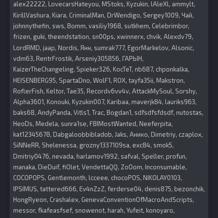
alex22222
LovecarsHateyou
MStoks
Kyzukin
lAleXl
ammylt
KirillVashura
Kiara
CriminalMan
DrWendigo
Sergey1009
Чай
johnnythefin
sws
Bomm
vasiliy1968
sutkhem
Celebrimbor
frizen
guki
theendstation
sn00ps
xwinnerx
chvik
Alexdv79
LordRMD
jaap
Nordis
Янн
sumrak777
EgorMarkelov
Alsonic
vdm63
RentrFrostik
Arseniy305856
ГАРЫН
KaizerTheChangeling
Spieker326
KocTeT
nb687
chponkalka
HEISENBERG95
SpartaDno
WolF1
ROX
tayfa35ii
Makstron
RoflerFish
Keltor
Tae35
Recordv6vv4v
AttackMySoul
Sorshy
Alpha3601
Konouki
Kyzukin007
Karibaa
maverjk84
lauriks963
baks68
AndyPanda
Vitls1
Trac
Bogdan1
sdfsdfsfdsdf
nutostas
HeoDs
Medela
sunra1se
FBIMostWanted
Neeferpita
kat12345678
Dabgaloobbibladob
Jaks
Анико
Dimetriy
czaplox
SiNNeRR
Shelenessa
grozny1337109sa
exc84
smok5
Dmitriy0476
nevada
harlamov1992
safval
Speller
profun
manaka
DieDuif
fiOlet
VendettaQQ
ZoOom
Inconsumable
COCOPOPS
Gentlemonth
lcceee
chocoPOS
NIKOLAY0103
IPSIMUS
tattered666
Ev4nZzZ
ferderse04
denis875
bezonchik
HongRyeon
Crashalex
GenevaConventionOfMacroAndScripts
messor
fkafeasfsef
snowenot
harah
Yufeit
konoyaro