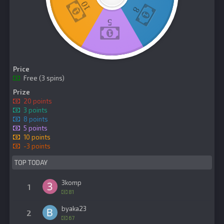
10
theshrimpboat
1 Августа 7:57
8
whys it called meo
5
theshrimpboat
1 Августа 7:57
shrimpboat
Загрузить больше
Price
Free (3 spins)
Prize
20 points
3 points
8 points
5 points
10 points
-3 points
TOP TODAY
3komp
1
81
byaka23
2
67