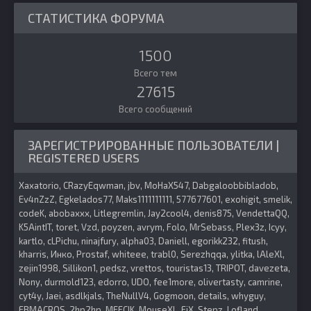
СТАТИСТИКА ФОРУМА
1500
Всего тем
27615
Всего сообщений
ЗАРЕГИСТРИРОВАННЫЕ ПОЛЬЗОВАТЕЛИ |
REGISTERED USERS
Xaxatorio
CRazyEqwman
jbv
MoHaX547
Dabgaloobbibladob
Ev4nZzZ
Egkelados77
Maks1111111111
577677601
exohigit
smelik
codeK
abobaxxx
Litlegremlin
Jay2cool4
denis875
VendettaQQ
K5AintIT
toret
Vzd
poyzen
avrym
Folo
MrSebass
Plex3z
Icyy
kartlo
cLPichu
ninajfury
alpha03
Daniell
egorikk232
fitush
kharris
Инко
Prostaf
whiteee
trabl0
Serezhqqa
ylitka
lAleXl
zejin1998
Sillikon1
pedsz
vrettos
touristas13
TRIPOT
davezeta
Nony
durmold123
edorro
UDO
fee1more
olivertasty
camrine
cyt4y
Jaei
asdlkjals
TheNullV4
Gogmoon
details
whyguy
FBMACROS
2hp2hp
MEFCIK
MouseXL
FiX
Stepz
Lofland