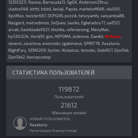
123553211
Razew
Barracuda13
SgOX
Anderson29rus
vlados046
kitttt
btjdd
JanJajl
Papita
markeloff666
oku500
XpoMuo
twister687
DCPGUN
pozzik
hesoyamhj
sanyamba88
Nazgard
matrixdimon
SeQuee
lauriks
Egkelados77
saif321
arriah
Gwinblade0021
khizhka
refereeomg
MenyMan
hyi1241234
Verdj91
gnx
HEPOMA
jodenow
Danikit
Nefatos
skverni
zavetova
enesrider
lgabimarul
SPIRIT78
Xaxatorio
NightFury
SEM0209
lIycher
Alckatraz
temsiks
GlebR07
DjonTek
DjonTek2
koncepvatop
СТАТИСТИКА ПОЛЬЗОВАТЕЛЕЙ
119872
Пользователей
21612
Максимум онлайн
НОВЫЙ ПОЛЬЗОВАТЕЛЬ
Xaxatorio
Регистрация
19 минут назад