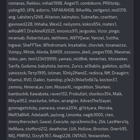
romanas
Ra4kov
mihail1998
Angel11
combikorm
PR0totip
yoling90
UFN
edorro
TAPAKAHOB
IIIAurMa
zeitgeist
nio0319
ang
Lakshery1248
Altarion
kalmykov
Subnafan
czwittarr
gavnoed228
hhhaha
Wexl2
neilyoms
kokos654
mates1
wHoaMI7
DreAmeR2025
innonics911
jergusko
Vizor
pingo
mransab
RobertoLuis
delfinino
ANTYQwar
Yanciel
Soltha
Ingwar
SheFFTee
W1ndromark
Insatiable
zhovtek
toxanaizze
Vompy
Mitski
Alinda
BAKER
sozunov
jikell
pegas1106
Masimar
tokio
jam
tem123459999
yamasi
mld8nk
teneritas
titsseeker
Sarifa
Guduma
babyhola
berms
Zurics
el9iablo
galkitos
qc0ld
yanosock
Петр1995
lolman
1Only2HandZ
redisca
Nff
Draugirrr
Khamul
RVD
Daikiri
tsendop
p1e2c3h4e5n6k7a
koston37
zemmy
HimeraLav
lom
MouseXL
regedition
Shurken
bambuchik
Kawabata
raven132
Probullet
churikov354
Malk
Mityai952
masturbe
Inflex
wrangler
AdvenTheSlayer
gonnagetsticky
panacea
snaica2014
gl1styara
Moroka
MeR3aB4iK
AdelaidA
jaylong
Limonka
nagib3000
cten
Jimmytherocket
Gawel
Execute
opra3mmo3ra
2bk
LastHero1q
HeMuxa
stufford212
deathstar
LUA
Hollow
Broston
Олег495
NIQ
PMR92
Ozzy6767
Akagi228
CNTAIZI
Yexiaoshen