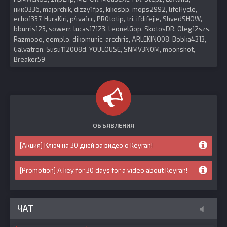
ник0336
majorchik
dizzy1fps
kikosbp
mops2992
lifeHycle
echo1337
HuraKiri
p4va1cc
PR0totip
tri
ifdifejie
ShvedSHOW
bburris123
sowerr
lucas17123
LeonelGop
SkotosDR
Oleg12szs
Razmooo
qemplo
dikomunic
arcchris
ARLEKINO08
Bobka4313
Galvatron
Susu112008d
YOULOUSE
SNMV3N0M
moonshot
Breaker59
ОБЪЯВЛЕНИЯ
[Акция] Ключ на 30 дней за видео о Keyran!
[Promotion] A key for 30 days for a video about Keyran!
ЧАТ