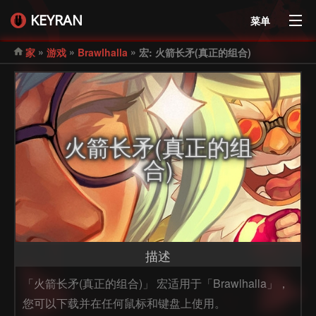
KEYRAN
菜单
»
»
»
家
游戏
Brawlhalla
宏: 火箭长矛(真正的组合)
火箭长矛(真正的组
合)
描述
「火箭长矛(真正的组合)」 宏适用于「Brawlhalla」，
您可以下载并在任何鼠标和键盘上使用。