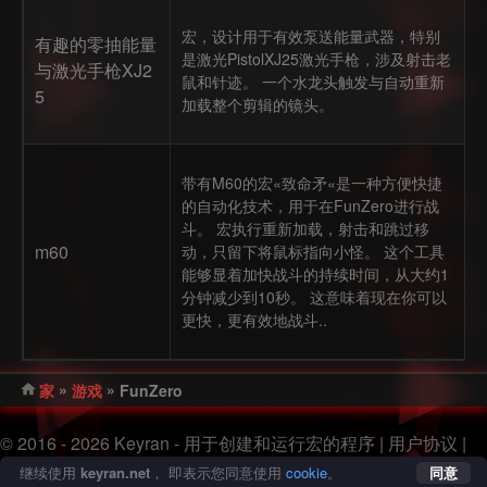
宏，设计用于有效泵送能量武器，特别
有趣的零抽能量
是激光PistolXJ25激光手枪，涉及射击老
与激光手枪XJ2
鼠和针迹。 一个水龙头触发与自动重新
5
加载整个剪辑的镜头。
带有M60的宏«致命矛«是一种方便快捷
的自动化技术，用于在FunZero进行战
斗。 宏执行重新加载，射击和跳过移
m60
动，只留下将鼠标指向小怪。 这个工具
能够显着加快战斗的持续时间，从大约1
分钟减少到10秒。 这意味着现在你可以
更快，更有效地战斗..
»
»
家
游戏
FunZero
© 2016 - 2026 Keyran - 用于创建和运行宏的程序 |
用户协议
|
隐私政策
|
站点地图