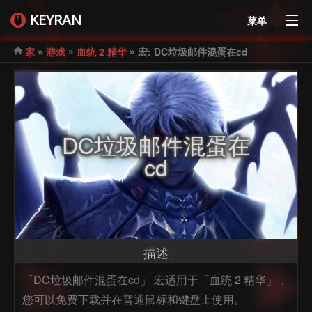
KEYRAN
菜单
»
»
»
家
游戏
血统 2 精华
宏: DC垃圾邮件混蛋在cd
DC垃圾邮件混蛋在
cd
描述
「DC垃圾邮件混蛋在cd」 宏适用于「血统 2 精华」，
您可以免费下载并在普通鼠标和键盘上使用。