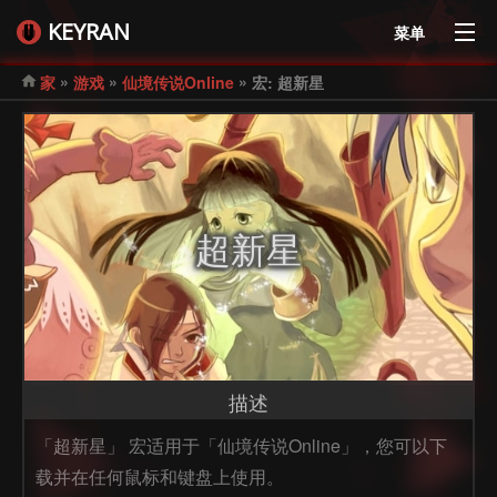
KEYRAN
菜单
»
»
»
家
游戏
仙境传说Online
宏: 超新星
超新星
描述
「超新星」 宏适用于「仙境传说Online」，您可以下
载并在任何鼠标和键盘上使用。