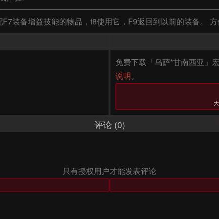
F7装备增益技能的物品，f8使用它，F9返回到以前的装备。 
免费下载「乌萨*甘南西亚」宏
说明
。
大
评论 (0)
只有授权用户才能发表评论