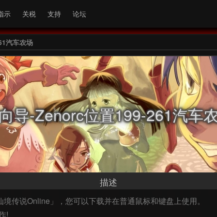
指示
关税
支持
论坛
261汽车农场
向导-Zenorc位置199-261汽车
描述
用于「仙境传说Online」，您可以下载并在普通鼠标和键盘上使用。
作!