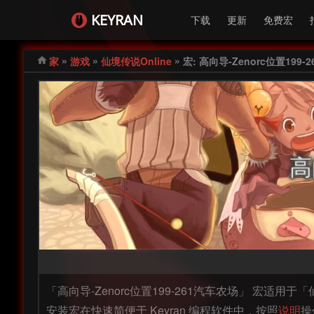
KEYRAN
下载
更新
免费宏
»
»
»
家
游戏
仙境传说Online
宏: 高向导-Zenorc位置199-
高
「高向导-Zenorc位置199-261汽车农场」 宏适
安装宏在快速简便于 Keyran 编程软件中，按照
说明
操