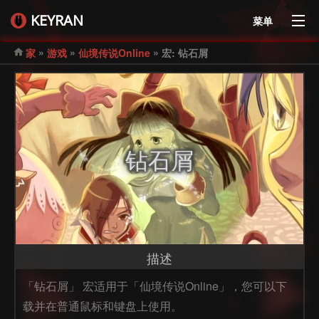
KEYRAN
菜单
»
»
»
家
游戏
仙境传说Online
宏: 钻石屑
钻石屑
描述
「钻石屑」 宏适用于「仙境传说Online」，您可以下
载并在普通鼠标和键盘上使用。