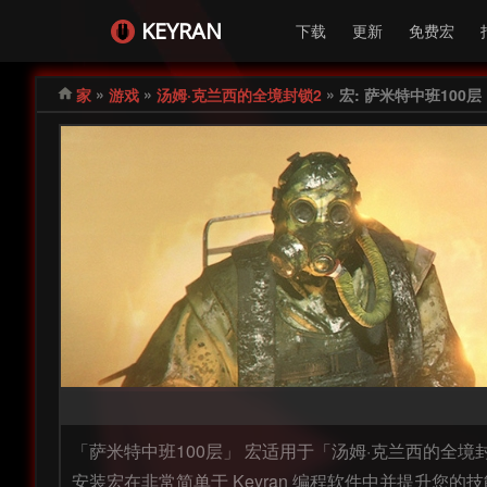
KEYRAN
下载
更新
免费宏
»
»
»
家
游戏
汤姆·克兰西的全境封锁2
宏: 萨米特中班100层
「萨米特中班100层」 宏适用于「汤姆·克兰西的全
安装宏在非常简单于 Keyran 编程软件中并提升您的技