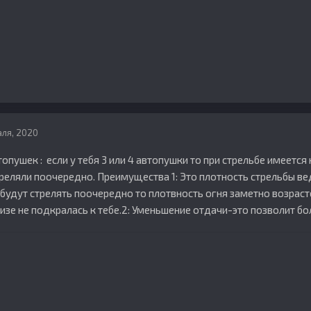
аля, 2020
топушек : если у тебя 3 или 4 автопушки то при стрельбе имеетс
треляли поочередно. Преимущества 1: Это плотность стрельбы в
 будут стрелять поочередно то плотвность огня заметно возраст
визе не подкралась к тебе.2: Уменьшение отдачи-это позволит б