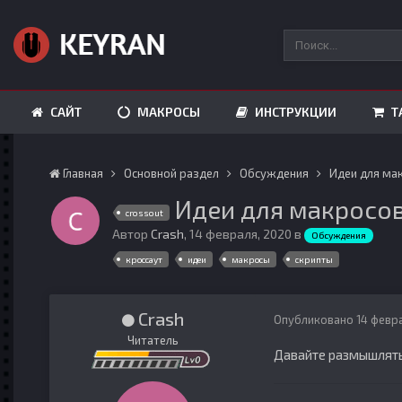
САЙТ
МАКРОСЫ
ИНСТРУКЦИИ
Т
Главная
Основной раздел
Обсуждения
Идеи для мак
Идеи для макросов
crossout
Автор
Crash
,
14 февраля, 2020
в
Обсуждения
кроссаут
идеи
макросы
скрипты
Crash
Опубликовано
14 февр
Читатель
Давайте размышлять