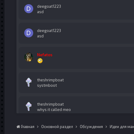
deegoat1223
asd
deegoat1223
asd
Nefatos
theshrimpboat
systmboot
theshrimpboat
whys it called meo
Главная
Основной раздел
Обсуждения
Идеи для мак
theshrimpboat
shrimpboat