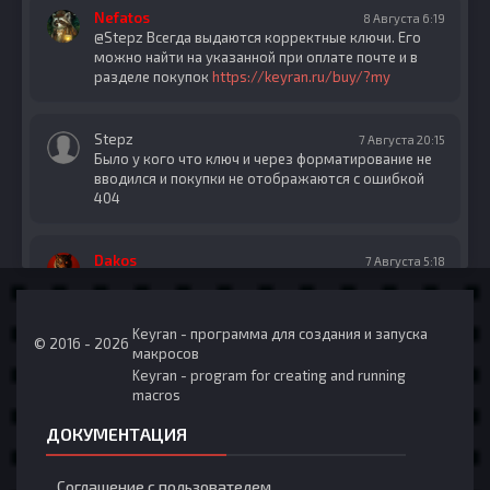
Nefatos
8 Августа 6:19
@Stepz Всегда выдаются корректные ключи. Его
можно найти на указанной при оплате почте и в
разделе покупок
https://keyran.ru/buy/?my
Stepz
7 Августа 20:15
Было у кого что ключ и через форматирование не
вводился и покупки не отображаются с ошибкой
404
Dakos
7 Августа 5:18
@byaka23 Докрутились)
Keyran - программа для создания и запуска
Nefatos
© 2016 - 2026
5 Августа 5:33
макросов
@byaka23 Наказание за жадность
Keyran - program for creating and running
macros
byaka23
5 Августа 5:00
ДОКУМЕНТАЦИЯ
как это вообще в рулетке -50
Соглашение с пользователем