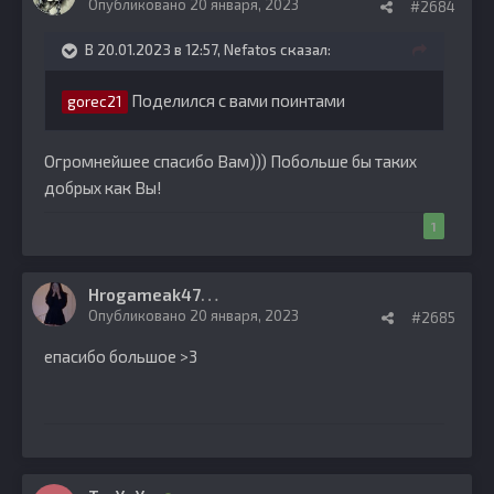
Опубликовано
20 января, 2023
#2684
В 20.01.2023 в 12:57,
Nefatos
сказал:
Поделился с вами поинтами
gorec21
Огромнейшее спасибо Вам))) Побольше бы таких
добрых как Вы!
1
H
rogameak47
0
Опубликовано
20 января, 2023
#2685
епасибо большое >3