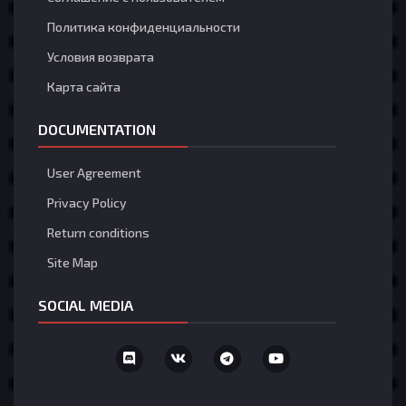
fiht
3 Августа 5:56
Политика конфиденциальности
hi
Условия возврата
deegoat1223
3 Августа 1:05
Карта сайта
asd
DOCUMENTATION
deegoat1223
3 Августа 1:05
asd
User Agreement
Privacy Policy
Nefatos
1 Августа 12:57
Return conditions
Site Map
theshrimpboat
1 Августа 7:58
SOCIAL MEDIA
systmboot
Загрузить больше