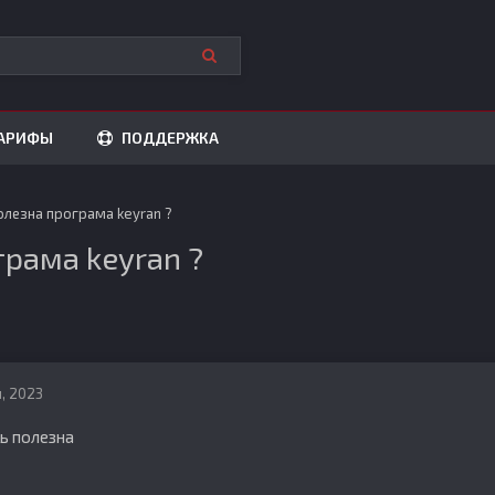
АРИФЫ
ПОДДЕРЖКА
олезна програма keyran ?
грама keyran ?
я, 2023
ь полезна