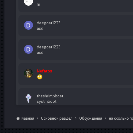
hi
deegoat1223
asd
deegoat1223
asd
Nefatos
theshrimpboat
systmboot
Главная
Основной раздел
Обсуждения
на сколько п
theshrimpboat
whys it called meo