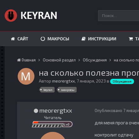
САЙТ
МАКРОСЫ
ИНСТРУКЦИИ
Т
Главная
Основной раздел
Обсуждения
на сколько п
на сколько полезна про
Автор
meorergtxx
,
7 января, 2023
в
Обсуждения
keyran
макросы
meorergtxx
Опубликовано
7 январ
Читатель
для меня прога очен
контролит одтачу