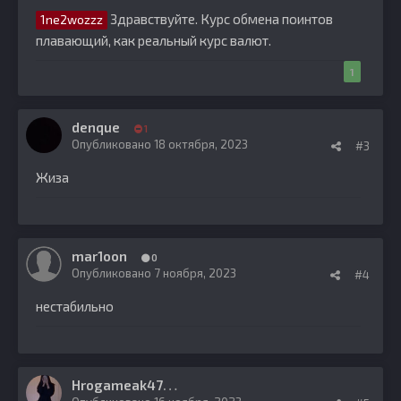
Здравствуйте. Курс обмена поинтов
1ne2wozzz
плавающий, как реальный курс валют.
1
denque
1
Опубликовано
18 октября, 2023
#3
Жиза
mar1oon
0
Опубликовано
7 ноября, 2023
#4
нестабильно
H
rogameak47
0