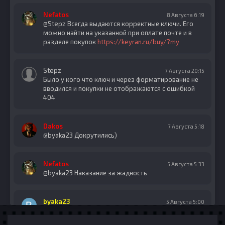
Nefatos
8 Августа 6:19
@Stepz Всегда выдаются корректные ключи. Его
можно найти на указанной при оплате почте и в
разделе покупок
https://keyran.ru/buy/?my
Stepz
7 Августа 20:15
Было у кого что ключ и через форматирование не
вводился и покупки не отображаются с ошибкой
404
Dakos
7 Августа 5:18
@byaka23 Докрутились)
Nefatos
5 Августа 5:33
@byaka23 Наказание за жадность
byaka23
5 Августа 5:00
как это вообще в рулетке -50