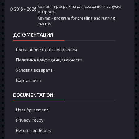
Keyran - программа для создания и запуска
fiht
© 2016 - 2026
3 Августа 5:56
макросов
hi
Keyran - program for creating and running
macros
deegoat1223
3 Августа 1:05
ДОКУМЕНТАЦИЯ
asd
Соглашение с пользователем
deegoat1223
3 Августа 1:05
Политика конфиденциальности
asd
Условия возврата
Nefatos
1 Августа 12:57
Карта сайта
DOCUMENTATION
theshrimpboat
1 Августа 7:58
systmboot
User Agreement
Privacy Policy
theshrimpboat
1 Августа 7:57
Return conditions
whys it called meo