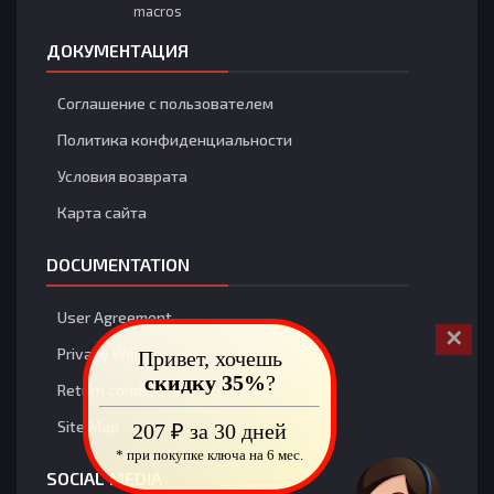
macros
theshrimpboat
1 Августа 7:58
systmboot
ДОКУМЕНТАЦИЯ
theshrimpboat
1 Августа 7:57
Соглашение с пользователем
whys it called meo
Политика конфиденциальности
theshrimpboat
1 Августа 7:57
Условия возврата
shrimpboat
Карта сайта
Загрузить больше
DOCUMENTATION
User Agreement
✕
Privacy Policy
Привет, хочешь
скидку 35%
?
Return conditions
Site Map
207 ₽ за 30 дней
* при покупке ключа на 6 мес.
SOCIAL MEDIA