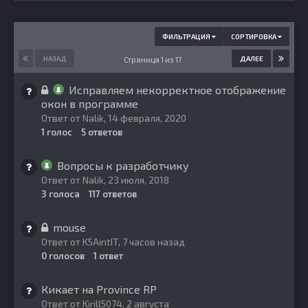
ФИЛЬТРАЦИЯ
СОРТИРОВКА
НАЗАД
ДАЛЕЕ
Страница 1 из 17
Исправляем некорректное отображение
окон в программе
Ответ от
Nalik
,
14 февраля, 2020
1
голос
5
ответов
Вопросы к разработчику
Ответ от
Nalik
,
23 июля, 2018
3
голоса
117
ответов
mouse
Ответ от
K5AintIT
,
7 часов назад
0
голосов
1
ответ
Кикает на Province RP
Ответ от
Kirill5074
,
2 августа