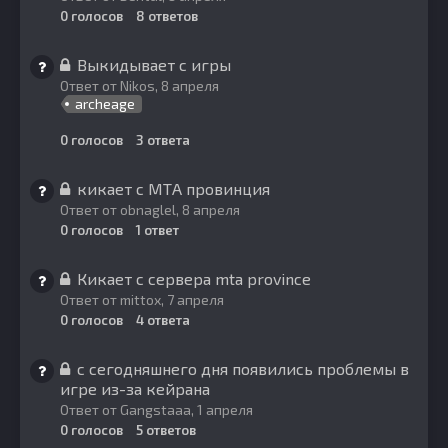
0
голосов
8
ответов
Выкидывает с игры
Ответ от
Nikos
,
8 апреля
archeage
0
голосов
3
ответа
кикает с МТА провинция
Ответ от
obnaglel
,
8 апреля
0
голосов
1
ответ
Кикает с сервера mta province
Ответ от
mittox
,
7 апреля
0
голосов
4
ответа
с сегодняшнего дня появились проблемы в
игре из-за кейрана
Ответ от
Gangstaaa
,
1 апреля
0
голосов
5
ответов