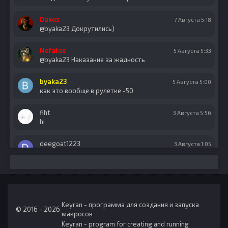
Dakos
7 Августа 5:18
@byaka23 Докрутились)
Nefatos
5 Августа 5:33
@byaka23 Наказание за жадность
byaka23
5 Августа 5:00
как это вообще в рулетке -50
fiht
3 Августа 5:56
hi
deegoat1223
3 Августа 1:05
asd
deegoat1223
3 Августа 1:05
asd
Keyran - программа для создания и запуска
Nefatos
1 Августа 12:57
© 2016 - 2026
макросов
Keyran - program for creating and running