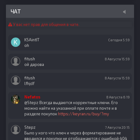
ЧАТ
У вас нет прав для общения в чате.
K5AintIT
Сегодня 5:59
oh
fitush
8 Августа 15:59
ой дарова
fitush
8 Августа 15:59
lfhjdf
Nefatos
8 Августа 6:19
@Stepz Всегда выдаются корректные ключи. Его
можно найти на указанной при оплате почте и в
разделе покупок
https://keyran.ru/buy/?my
Stepz
7 Августа 20:15
Было у кого что ключ и через форматирование не
вводился и покупки не отображаются с ошибкой 404