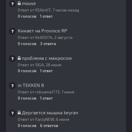
mouse
Ответ от
K5AintIT
,
7 часов назад
0
голосов
1
ответ
Кикает на Province RP
Ответ от
Kirill5074
,
2 августа
0
голосов
3
ответа
проблема с макросом
Ответ от
SIGA
,
26 июня
0
голосов
1
ответ
in TEKKEN 8
Ответ от
roksama1173
,
7 июня
0
голосов
1
ответ
Дергается мышка keyran
Ответ от
FarzyNEW
,
6 июня
0
голосов
6
ответов