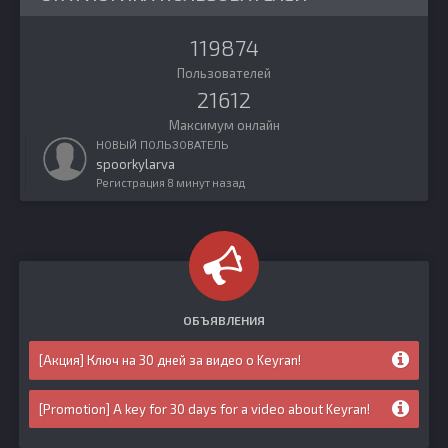
119874
Пользователей
21612
Максимум онлайн
НОВЫЙ ПОЛЬЗОВАТЕЛЬ
spoorkylarva
Регистрация
8 минут назад
ОБЪЯВЛЕНИЯ
[Акция] Ключ на 30 дней за видео о Keyran!
[Promotion] A key for 30 days for a video about Keyran!