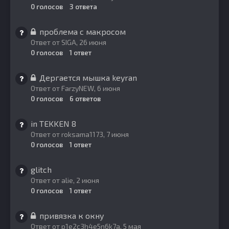
0
голосов
3
ответа
проблема с макросом
Ответ от
SIGA
,
26 июня
0
голосов
1
ответ
Дергается мышка keyran
Ответ от
FarzyNEW
,
6 июня
0
голосов
6
ответов
in TEKKEN 8
Ответ от
roksama1173
,
7 июня
0
голосов
1
ответ
glitch
Ответ от
alie
,
2 июня
0
голосов
1
ответ
привязка к окну
Ответ от
p1e2c3h4e5n6k7a
,
5 мая