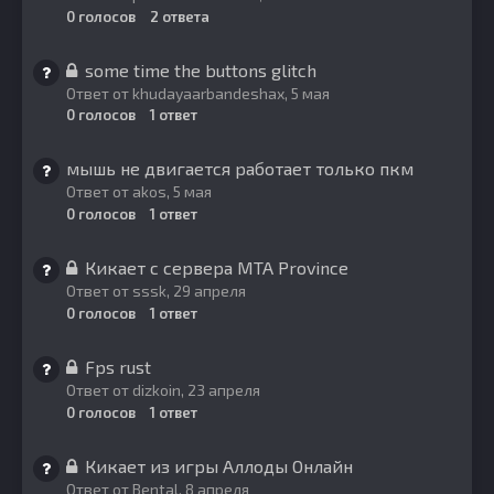
0
голосов
2
ответа
some time the buttons glitch
Ответ от
khudayaarbandeshax
,
5 мая
0
голосов
1
ответ
мышь не двигается работает только пкм
Ответ от
akos
,
5 мая
0
голосов
1
ответ
Кикает с сервера MTA Province
Ответ от
sssk
,
29 апреля
0
голосов
1
ответ
Fps rust
Ответ от
dizkoin
,
23 апреля
0
голосов
1
ответ
Кикает из игры Аллоды Онлайн
Ответ от
Bental
,
8 апреля