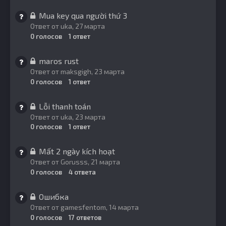
Mua key qua người thứ 3
Ответ от
uka
,
27 марта
0
голосов
1
ответ
maros rust
Ответ от
maksgigh
,
23 марта
0
голосов
1
ответ
Lỗi thanh toán
Ответ от
uka
,
23 марта
0
голосов
1
ответ
Mất 2 ngày kích hoạt
Ответ от
Gorusss
,
21 марта
0
голосов
4
ответа
Ошибка
Ответ от
gamesfentom
,
14 марта
0
голосов
17
ответов