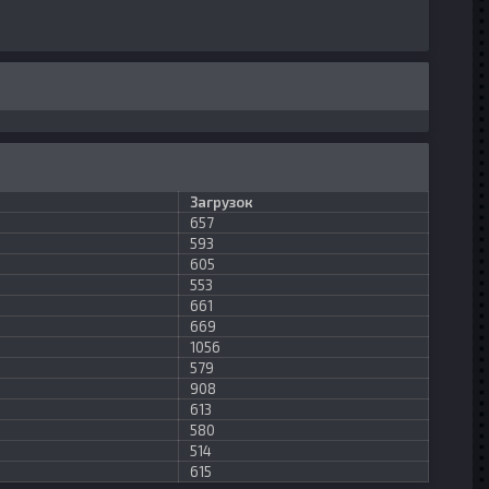
Загрузок
657
593
605
553
661
669
1056
579
908
613
580
514
615