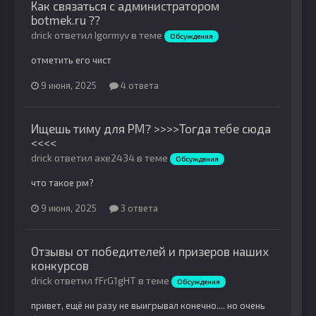
Как связаться с администратором
botmek.ru ??
drick ответил Igormyv в теме
Обсуждения
отметить его чист
9 июня, 2025
4 ответа
Ищешь тиму для РМ? >>>>Тогда тебе сюда
<<<<
drick ответил axe2434 в теме
Обсуждения
что такое рм?
9 июня, 2025
3 ответа
Отзывы от победителей и призеров наших
конкурсов
drick ответил fFrG1gHT в теме
Обсуждения
привет, ещё ни разу не выигрывал конечно.... но очень