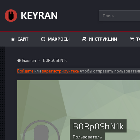
САЙТ
МАКРОСЫ
ИНСТРУКЦИИ
Т
Главная
B0Rp0ShN1k
Войдите
или
зарегистрируйтесь
чтобы отправить пользовател
B0Rp0ShN1k
Пользователь