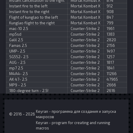
Instant cancellation to the right
Mortal Kombat X
874
Instant fire to the left
Mortal Kombat X
912
Instant fire to the right
Mortal Kombat X
908
Flight of kunglao to the left
Mortal Kombat X
847
Kunglao flight to the right
Mortal Kombat X
799
mac-10 2.5
Counter-Strike 2
1961
mp5sd
Counter-Strike 2
1383
Galil 2.5
Counter-Strike 2
2820
Famas 2.5
Counter-Strike 2
2156
UMP- 2.5
Counter-Strike 2
1497
SG552- 2.5
Counter-Strike 2
1257
AUG - 2.5
Counter-Strike 2
1817
mp7 2.5
Counter-Strike 2
1841
M4A4- 2.5
Counter-Strike 2
11266
AK 47- 2.5
Counter-Strike 2
47965
MP9 - 2.5
Counter-Strike 2
2666
180-degree turn - 2.5!
Counter-Strike 2
2616
Keyran - программа для создания и запуска
© 2016 - 2026
макросов
Keyran - program for creating and running
macros