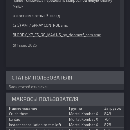
привет сможешь переделать макрос под левую кнопку
мыши
а я оставлю отзыв 5 звезд
(2.5) AK47 SPRAY CONTROL.amc
BLOODY_X7_CS_GO_M4A1-S_by_doomxtf_com.amc
1 мая, 2025
СТАТЬИ ПОЛЬЗОВАТЕЛЯ
Блок статей отключен
МАКРОСЫ ПОЛЬЗОВАТЕЛЯ
Наименование
Группа
Загрузок
Crush them
Mortal Kombat X
849
kunlao
Mortal Kombat X
764
Instant cancellation to the left
Mortal Kombat X
828