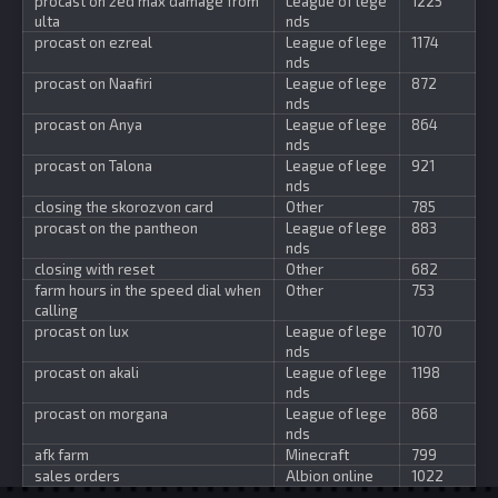
procast on zed max damage from
League of lege
1225
ulta
nds
procast on ezreal
League of lege
1174
nds
procast on Naafiri
League of lege
872
nds
procast on Anya
League of lege
864
nds
procast on Talona
League of lege
921
nds
closing the skorozvon card
Other
785
procast on the pantheon
League of lege
883
nds
closing with reset
Other
682
farm hours in the speed dial when
Other
753
calling
procast on lux
League of lege
1070
nds
procast on akali
League of lege
1198
nds
procast on morgana
League of lege
868
nds
afk farm
Minecraft
799
sales orders
Albion online
1022