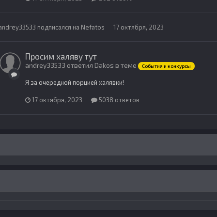
andrey33533
подписался на
Nefatos
17 октября, 2023
Просим халяву тут
andrey33533 ответил Dakos в теме
События и конкурсы
Я за очередной порцией халявки!
17 октября, 2023
5038 ответов