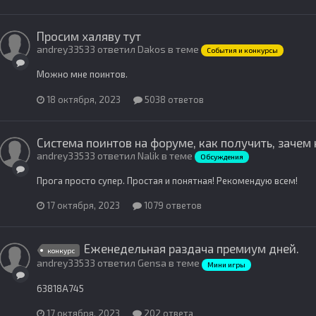
Просим халяву тут
andrey33533 ответил Dakos в теме
События и конкурсы
Можно мне поинтов.
18 октября, 2023
5038 ответов
Система поинтов на форуме, как получить, зачем
andrey33533 ответил Nalik в теме
Обсуждения
Прога просто супер. Простая и понятная! Рекомендую всем!
17 октября, 2023
1079 ответов
Еженедельная раздача премиум дней.
конкурс
andrey33533 ответил Gensa в теме
Мини игры
63818A745
17 октября, 2023
202 ответа