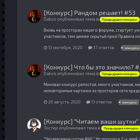
[Конкурс] Рандом решает! #53
Dakos опубликовал тема в
Предыдущие конкурсы
Вновь на просторах нашего форума, стартует уже
участников, тем ценнее скрытый приз! Правила ко
13 сентября, 2020
37 ответов
конкурсы
[Конкурс] Что бы это значило? 
Dakos опубликовал тема в
Предыдущие конкурсы
Миновал конкурс репостов, много участников, м
неповторимые картинки из просторов сети предст
26 августа, 2020
13 ответов
конкурсы
[Конкурс] "Читаем ваши шутки"
Тостер опубликовал тема в
Предыдущие конкурсы
"Читаем ваши шутки #46 " Не прошло и 2-х дней, 