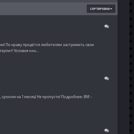
СОРТИРОВКА
ми! По нраву придётся любителям застримить свои
ерпит! Условия кон...
сроком на 1 месяц! Не пропусти! Подробнее: BM -