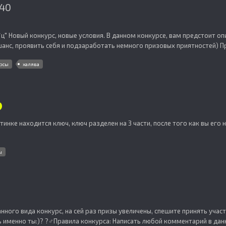
#40
*ц" Новый конкурс, новые условия. В данном конкурсе, вам предстоит 
анс, проявить себя и подзаработать немного призовых приятностей) Пра
рсы
халява
картинке находится ключ, ключ разделен на 3 части, после того как вы его
ы
анного вида конкурс, на сей раз призы увеличены, спешите принять уча
именно ты:)? ?‍♂️Прави ла конкурса: Написать любой комментарий в данн