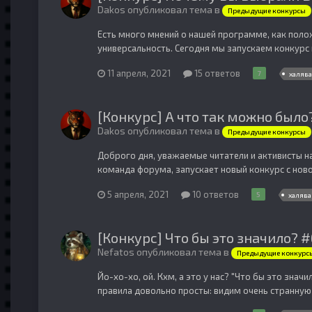
Dakos опубликовал тема в
Предыдущие конкурсы
Есть много мнений о нашей программе, как поло
универсальность. Сегодня мы запускаем конкурс 
11 апреля, 2021
15 ответов
7
халява
[Конкурс] А что так можно было
Dakos опубликовал тема в
Предыдущие конкурсы
Доброго дня, уважаемые читатели и активисты н
команда форума, запускает новый конкурс с ново
5 апреля, 2021
10 ответов
5
халява
[Конкурс] Что бы это значило? 
Nefatos опубликовал тема в
Предыдущие конкурс
Йо-хо-хо, ой. Кхм, а это у нас? "Что бы это зна
правила довольно просты: видим очень странную 