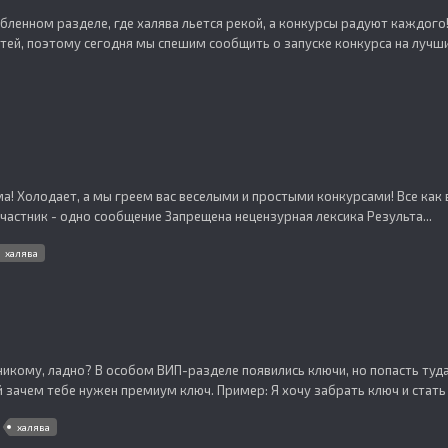
бленном разделе, где халява льется рекой, а конкурсы радуют каждого!
ей, поэтому сегодня мы спешим сообщить о запуске конкурса на лучший
! Холодает, а мы греем вас веселыми и простыми конкурсами! Все как в
частник - одно сообщение Запрещена нецензурная лексика Результа...
халява
никому, ладно? В особом ВИП-разделе появились ключи, но попасть туда 
й зачем тебе нужен премиум ключ. Пример: Я хочу забрать ключ и стать
халява