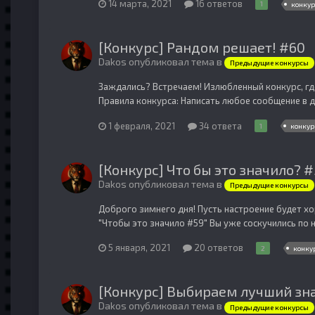
14 марта, 2021
16 ответов
1
конку
[Конкурс] Рандом решает! #60
Dakos опубликовал тема в
Предыдущие конкурсы
Заждались? Встречаем! Излюбленный конкурс, где
Правила конкурса: Написать любое сообщение в д
1 февраля, 2021
34 ответа
1
конку
[Конкурс] Что бы это значило? 
Dakos опубликовал тема в
Предыдущие конкурсы
Доброго зимнего дня! Пусть настроение будет х
"Чтобы это значило #59" Вы уже соскучились по 
5 января, 2021
20 ответов
2
конку
[Конкурс] Выбираем лучший знач
Dakos опубликовал тема в
Предыдущие конкурсы