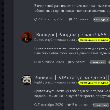
В очередной раз, приветствуем вас в нашем излю
обновление с кучей новых и полезных возможност
29 октября, 2020
22 ответа
конкурсы
[Конкурс] Рандом решает! #55
Dakos опубликовал тема в
Предыдущие конкурсы
Приветствуем вас на очередном конкурсе рандома
Написать любое сообщение в данной теме. Один у
18 октября, 2020
51 ответ
конкурсы
Конкурс || VIP статус на 7 дней ||
Righty опубликовал тема в
Предыдущие конкурсы
Привет друг! Расскажу тебе один секрет, только 
подарок. А именно конкурс! Всё просто, придума
11 октября, 2020
13 ответов
конкурсы