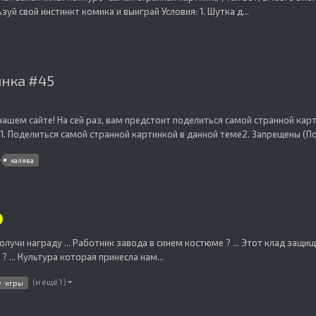
зуй свой инстинкт комика и выиграй Условия: 1. Шутка д...
инка #45
ашем сайте! На сей раз, вам предстоит поделиться самой странной карти
 1. Поделиться самой странной картинкой в данной теме2. Запрещены (Пор
халява
получи награду ... Работник завода в синем костюме ? ... Этот клад за
 ... Культура которая принесла нам...
(и ещё 1 )
игры