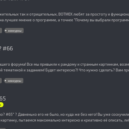
жительных так и отрицательных, BOTMEK любят за простоту и функцио
на лучшее мнение о программе, а точнее "Почему вы выбрали программу
конкурсы
? #66
ашего форума! Все мы привыкли к рандому и странным картинкам, воз
й тематикой и заданием! Будет интересно?! Что нужно сделать? Вам пре
конкурсы
#65
ы
чило? #65" ? Давненько его не было, но куда же без него! Вы уже соску
картинку, пытаемся максимально интересно и креативно её описать, либ