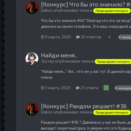
[Конкурс] Что бы это значило? 
Dakos опубликовал тема в
Предыдущие конкурсы
Что бы это значило #40 "Омагад что это за пезд
девочка на своем телефоне. Это ваш очередной ш
9 марта, 2020
20 ответов
0
конку
Найди меня..
Тостер опубликовал тема в
Предыдущие конкурсы
"Найди меня..." Хм... что же у нас тут. В данной 
ключа.
3 марта, 2020
23 ответа
1
конкурс
[Конкурс] Рандом решает! #36
Dakos опубликовал тема в
Предыдущие конкурсы
Рандом решает! #36 ? Давненько у нас не было д
выпадет секретный приз, я уверен что это будешь 