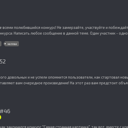
 всеми полюбившийся конкурс! Не замерзайте, участвуйте и побеждайте
нкурса: Написать любое сообщение в данной теме. Один участник - одно 
халява
#52
ного довольных и не успели опомнится пользователи, как стартовал но
авляют вам очередное произведение! На этот раз вам предстоит объясни
 #46
как закончился конкурс "Самая странная картинка", так вот, вместе с 