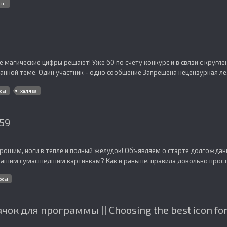
рсы
 магические цифры решают! Уже 60 по счету конкурс и в связи с кругл
анной теме. Один участник - одно сообщение Запрещена нецензурная ле.
рсы
халява
#59
орошим, ноги в тепле и полный желудок! Объявляем о старте долгождан
нашим сумасшедшим картинкам? Как и раньше, правила довольно просты
рсы
ок для программы || Choosing the best icon fo