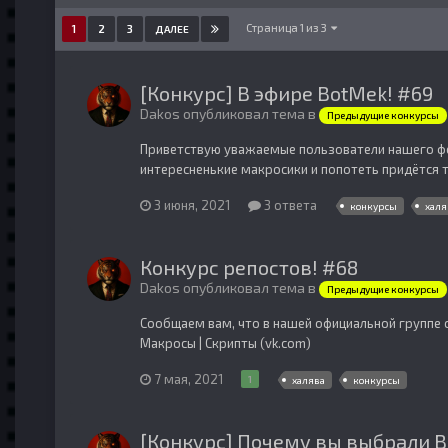
Страница 1 из 3
1
2
3
ДАЛЕЕ
[Конкурс] В эфире BotMek! #69
Dakos опубликовал тема в
Предыдущие конкурсы
Приветствую уважаемые пользователи нашего фор
интересненькие макросики и попотеть придётся тем
3 июня, 2021
3 ответа
конкурсы
халя
Конкурс репостов! #68
Dakos опубликовал тема в
Предыдущие конкурсы
Сообщаем вам, что в нашей официальной группе с
Макросы | Скрипты (vk.com)
7 мая, 2021
1
халява
конкурсы
[Конкурс] Почему вы выбрали B