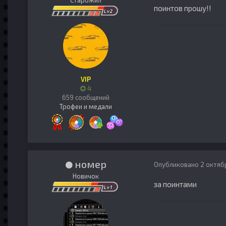
Старожил
поинтов прошу!!
VIP
4
659 сообщений
Трофеи и медали
номер
Опубликовано
2 октяб
Новичок
за поинтами