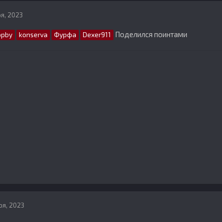
ря, 2023
Поделился поинтами
ppby
konserva
Фурфа
Dexer911
ря, 2023