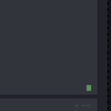
1
#4355