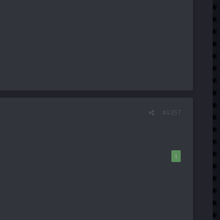
#4357
1