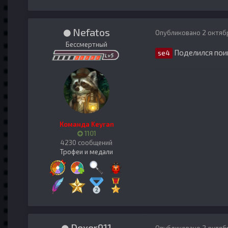
Nefatos
Опубликовано
2 октяб
Бессмертный
Поделился пои
se4
Команда Keyran
1101
4230 сообщений
Трофеи и медали
Dexer911