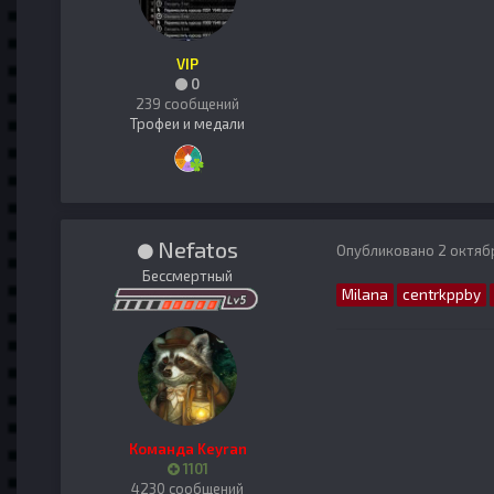
VIP
0
239 сообщений
Трофеи и медали
Nefatos
Опубликовано
2 октяб
Бессмертный
Milana
centrkppby
Команда Keyran
1101
4230 сообщений