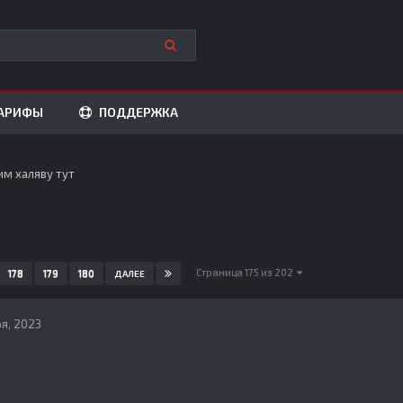
АРИФЫ
ПОДДЕРЖКА
им халяву тут
Страница 175 из 202
178
179
180
ДАЛЕЕ
ря, 2023