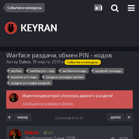
События и конкурсы
Warface раздача, обмен PIN - кодов
Автор
Dakos
,
18 марта, 2019
в
События и конкурсы
warface
warface pin - код
warface пинкоды
варфэйс пинкоды
варфэйс pin коды
раздача пинкодов warface
раздача pin кодов варфэйс
Ищем модератора\спонсора данного раздела!
Сообщение добавил Dakos
НАЗАД
ДАЛЕЕ
Страница 8 из 21
Dakos
505
Опубликовано
2 мая, 2019
#176