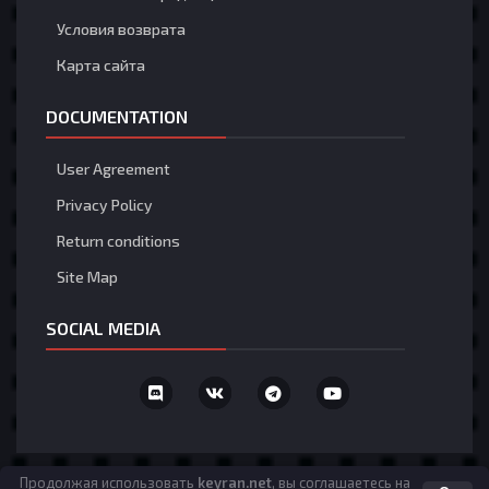
yooo
Условия возврата
Карта сайта
Nefatos
28 Июля 5:05
@Банзай2 Очистите файлы cookie и перезапустите
страницу
DOCUMENTATION
Банзай2
User Agreement
27 Июля 12:25
рулетка
Privacy Policy
Return conditions
Банзай2
27 Июля 12:25
Эта возможность доступна только
Site Map
зарегистрированным пользователям
SOCIAL MEDIA
Загрузить больше
Язык
Политика конфиденциальности