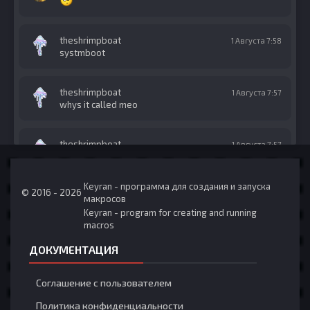
theshrimpboat
1 Августа 7:58
systmboot
theshrimpboat
1 Августа 7:57
whys it called meo
theshrimpboat
1 Августа 7:57
shrimpboat
Keyran - программа для создания и запуска
© 2016 - 2026
theshrimpboat
1 Августа 7:57
макросов
lol i should be called theshrimpboat
Keyran - program for creating and running
macros
theshrimpboat
ДОКУМЕНТАЦИЯ
1 Августа 7:56
hey
Соглашение с пользователем
diddyparty
28 Июля 7:54
Политика конфиденциальности