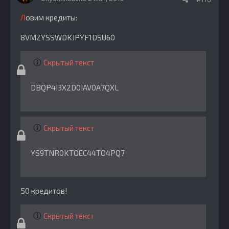
Л
овим кредиты:
8VMZYSSWDKJPYF1DSU60
Скрытый текст
DBQP4I3X2D0IAV0A7QXL
Скрытый текст
YS9TNR0KTOEC44TO4PQ7
50 кредитов!
Скрытый текст