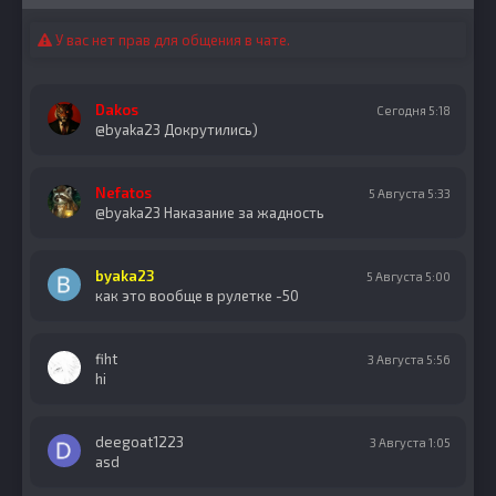
У вас нет прав для общения в чате.
Dakos
Сегодня 5:18
@byaka23 Докрутились)
Nefatos
5 Августа 5:33
@byaka23 Наказание за жадность
byaka23
5 Августа 5:00
как это вообще в рулетке -50
fiht
3 Августа 5:56
hi
deegoat1223
3 Августа 1:05
asd