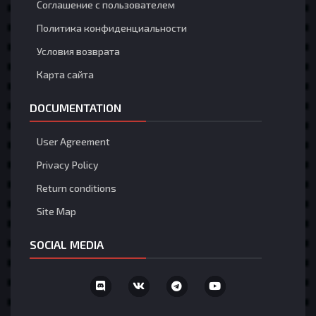
Соглашение с пользователем
theshrimpboat
1 Августа 7:56
Политика конфиденциальности
hey
Условия возврата
Карта сайта
diddyparty
28 Июля 7:54
yooo
DOCUMENTATION
Nefatos
28 Июля 5:05
@Банзай2 Очистите файлы cookie и перезапустите
User Agreement
страницу
Privacy Policy
Return conditions
Банзай2
27 Июля 12:25
рулетка
Site Map
Загрузить больше
SOCIAL MEDIA