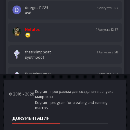
deegoat1223
3 Августа 1:05
asd
Nefatos
1 Августа 12:57
theshrimpboat
1 Августа 7:58
systmboot
theshrimpboat
1 Августа 7:57
whys it called meo
Keyran - программа для создания и запуска
© 2016 - 2026
theshrimpboat
1 Августа 7:57
макросов
shrimpboat
Keyran - program for creating and running
macros
theshrimpboat
ДОКУМЕНТАЦИЯ
1 Августа 7:57
lol i should be called theshrimpboat