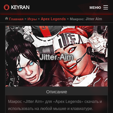
KEYRAN
МЕНЮ
»
»
»
Главная
Игры
Apex Legends
Макрос: Jitter Aim
Jitter Aim
Описание
Макрос «Jitter Aim» для «Apex Legends» скачать и
использовать на любой мышке и клавиатуре.