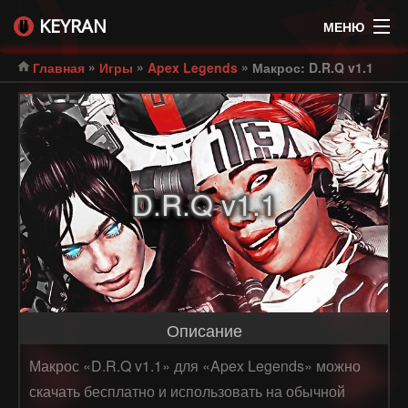
KEYRAN
МЕНЮ
»
»
»
Главная
Игры
Apex Legends
Макрос: D.R.Q v1.1
D.R.Q v1.1
Описание
Макрос «D.R.Q v1.1» для «Apex Legends» можно
скачать бесплатно и использовать на обычной