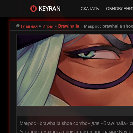
KEYRAN
СКАЧАТЬ
ОБНОВЛЕНИ
»
»
»
Главная
Игры
Brawlhalla
Макрос: brawhalla sho
Макрос «brawhalla shoe combo» для «Brawlhalla» 
Установка макроса происходит в программе Keyra