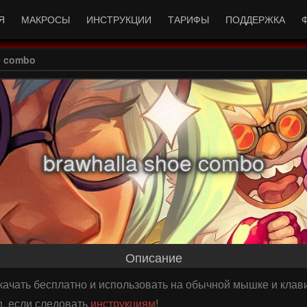
Я
МАКРОСЫ
ИНСТРУКЦИИ
ТАРИФЫ
ПОДДЕРЖКА
e combo
brawhalla shoe combo
Описание
скачать бесплатно и использовать на обычной мышке и клав
n, если следовать
инструкциям
!