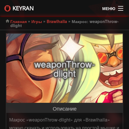
KEYRAN
МЕНЮ
»
»
»
Главная
Игры
Brawlhalla
Макрос: weaponThrow-
dlight
weaponThrow-
dlight
Описание
Макрос «weaponThrow-dlight» для «Brawlhalla»
можно скачать и использовать на простой мышке и