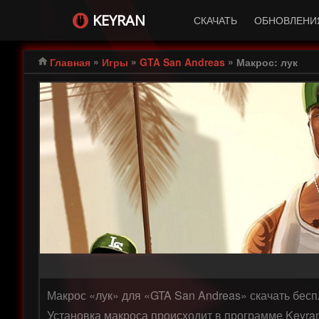
KEYRAN
СКАЧАТЬ
ОБНОВЛЕНИ
»
»
»
Главная
Игры
GTA San Andreas
Макрос: лук
Макрос «лук» для «GTA San Andreas» скачать бесп
Установка макроса происходит в программе Keyran