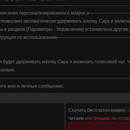
--------Описание персонализированного макроса--------------------------------
 и позволяет автоматически удерживать кнопку Сaps и включа
ры в разделе [Параметры - Управление] установлена другая к
----Инструкция по использованию-----------------------------------------------
и будет удерживать кнопку Сaps и включать голосовой чат.
ально.

------------------------------------------------------------------------------------------
шите мне в личные сообщения.
Скачать бесплатно макрос «В
читаем
инструкцию по уста