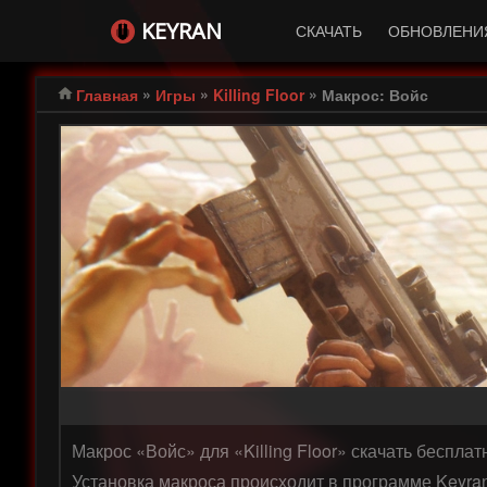
KEYRAN
СКАЧАТЬ
ОБНОВЛЕНИ
»
»
»
Главная
Игры
Killing Floor
Макрос: Войс
Макрос «Войс» для «Killing Floor» скачать беспла
Установка макроса происходит в программе Keyran