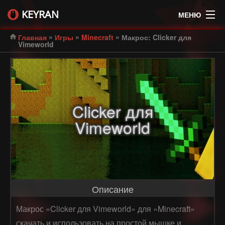
KEYRAN
МЕНЮ
»
»
»
Главная
Игры
Minecraft
Макрос: Clicker для
Vimeworld
Clicker для
Vimeworld
Описание
Макрос «Clicker для Vimeworld» для «Minecraft»
скачать и использовать на простой мышке и