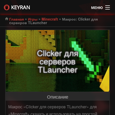
KEYRAN
МЕНЮ
»
»
»
Главная
Игры
Minecraft
Макрос: Clicker для
cерверов TLauncher
Clicker для
cерверов
TLauncher
Описание
Макрос «Clicker для cерверов TLauncher» для
«Minecraft» скачать и использовать на простой