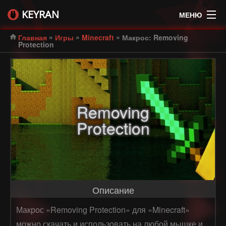
KEYRAN
МЕНЮ
»
»
»
Главная
Игры
Minecraft
Макрос: Removing
Protection
Removing
Protection
Описание
Макрос «Removing Protection» для «Minecraft»
можно скачать и использовать на любой мышке и