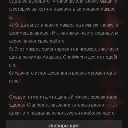
3) Далее выберите ту клавишу или кнопку мыши, н
а которую вы хотите назначить активацию макрос
а.

4) Когда вы установите макрос на нужную кнопку, н
апример, клавишу «Н», нажимая на эту клавишу, м
акрос начнет свою работу.

5) Этот макрос ориентирован на игроков, участвую
щих в режимах Анархия, ClanWars и других подобн
ые.

6) Удачного использования и веселых моментов в 
игре!

Следует отметить, что данный макрос эффективно 
удаляет Clanhome, название которого равно «1», т
ак как это название используется наиболее часто.
Информация