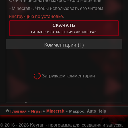
Скачать бесплатно макрос «Auto Help» для
«Minecraft». Чтобы использовать его читаем
инструкцию по установке
.
СКАЧАТЬ
РАЗМЕР 2.84 КБ | СКАЧАЛИ 606 РАЗ
Комментарии (1)
Загружаем комментарии
Оставлять комментарии могут только
»
»
»
Главная
Игры
Minecraft
Макрос: Auto Help
авторизованные пользователи
РЕГИСТРАЦИЯ
© 2016 - 2026 Keyran - программа для создания и запуска