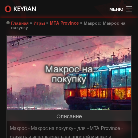
KEYRAN
МЕНЮ
»
»
»
Главная
Игры
MTA Province
Макрос: Макрос на
покупку
Макрос на
покупку
Описание
Макрос «Макрос на покупку» для «MTA Province»
скачать и использовать на простой мышке и