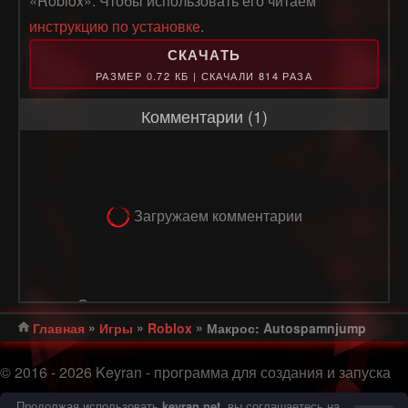
«Roblox». Чтобы использовать его читаем
инструкцию по установке
.
СКАЧАТЬ
РАЗМЕР 0.72 КБ | СКАЧАЛИ 814 РАЗА
Комментарии (1)
Загружаем комментарии
Оставлять комментарии могут только
»
»
»
Главная
Игры
Roblox
Макрос: Autospamnjump
авторизованные пользователи
РЕГИСТРАЦИЯ
© 2016 - 2026 Keyran - программа для создания и запуска
ВОЙТИ
макросов |
Соглашение с пользователем
|
Политика