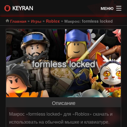
KEYRAN
МЕНЮ
»
»
»
Главная
Игры
Roblox
Макрос: formless locked
formless locked
Описание
Макрос «formless locked» для «Roblox» скачать и
использовать на обычной мышке и клавиатуре.