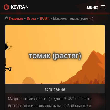
KEYRAN
МЕНЮ
»
»
»
Главная
Игры
RUST
Макрос: томик (растяг)
томик (растяг)
Описание
Макрос «томик (растяг)» для «RUST» скачать
бесплатно и использовать на любой мышке и