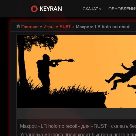
KEYRAN
СКАЧАТЬ
ОБНОВЛЕНИ
»
»
»
Главная
Игры
RUST
Макрос: LR holo no recoil
Макрос «LR holo no recoil» для «RUST» скачать б
Установка макроса происходит быстро и легко в п