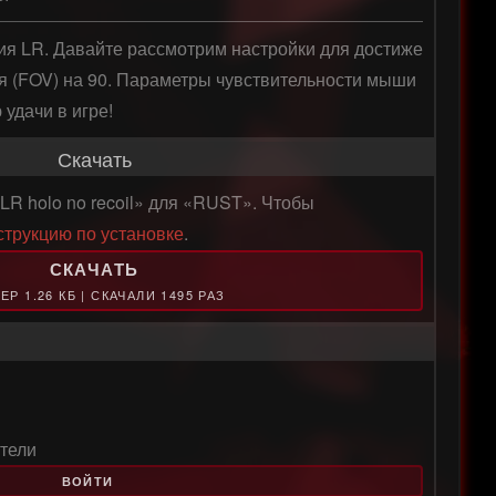
ия LR. Давайте рассмотрим настройки для достиже
я (FOV) на 90. Параметры чувствительности мыши 
удачи в игре!
Скачать
LR holo no recoil» для «RUST». Чтобы
струкцию по установке
.
СКАЧАТЬ
ЕР 1.26 КБ | СКАЧАЛИ 1495 РАЗ
тели
ВОЙТИ