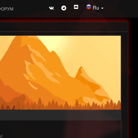
Ru
ФОРУМ
!