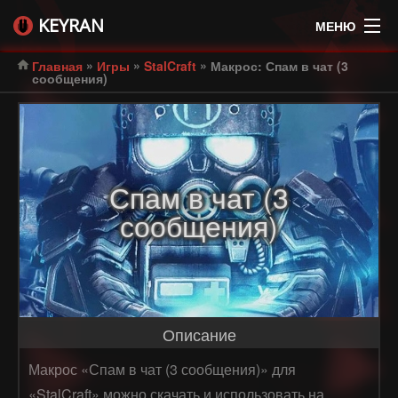
KEYRAN
МЕНЮ
»
»
»
Главная
Игры
StalCraft
Макрос: Спам в чат (3
сообщения)
Спам в чат (3
сообщения)
Описание
Макрос «Спам в чат (3 сообщения)» для
«StalCraft» можно скачать и использовать на