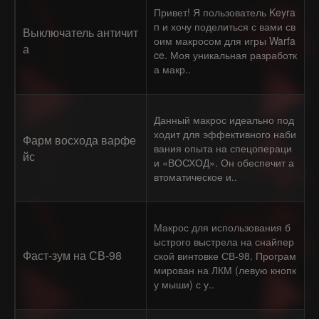
Привет! Я пользователь Keyra
n и хочу поделиться с вами св
Выключатель античит
оим макросом для игры Warfa
а
ce. Моя уникальная разработк
а макр..
Данный макрос идеально под
ходит для эффективного наби
Фарм восхода варфе
вания опыта на спецопераци
йс
и «ВОСХОД». Он обеспечит а
втоматическое и..
Макрос для использования б
ыстрого выстрела на снайпер
Фаст-зум на СВ-98
ской винтовке СВ-98. Програм
мирован на ЛКМ (левую кнопк
у мыши) с у..