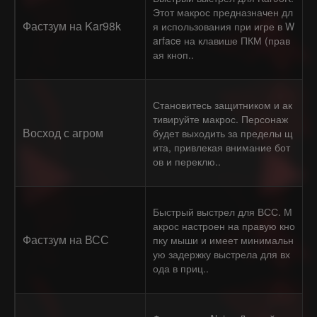
Этот макрос предназначен дл
Фастзум на Kar98k
я использования при игре в W
arface на клавише ПКМ (прав
ая кноп..
Становитесь защитником и ак
тивируйте макрос. Персонаж
Восход с агром
будет выходить за пределы щ
ита, привлекая внимание бот
ов и переклю..
Быстрый выстрел для ВСС. М
акрос настроен на правую кно
Фастзум на ВСС
пку мыши и имеет минимальн
ую задержку выстрела для вх
ода в приц..