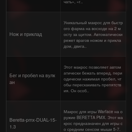
чать», «г..
Уникальный макрос для быстр
ого фарма на восходе на 2 м
Нож и приклад
осту за щитом. Автоматически
режет врагов ножом и прикла
дом, двига..
Этот макрос позволяет автом
атически бежать вперед, пери
Бег и пробел на вулк
одически нажимая пробел, чт
ан
обы перескакивать препятств
ия. Он особ..
Макрос для игры Warface на о
ружие BERETTA PMX. Этот ма
Beretta-pmx-DUAL-15-
крос предназначен для игры с
1.3
о средним сенсом мыши 5-7.