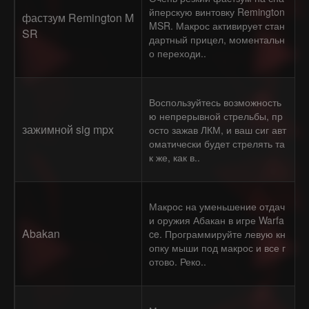
йперскую винтовку Remington
фастзум Remington M
MSR. Макрос активирует стан
SR
дартный прицел, моментальн
о переходи..
Воспользуйтесь возможность
ю непрерывной стрельбы, пр
зажимной sig mpx
осто зажав ЛКМ, и ваш сиг авт
оматически будет стрелять та
к же, как в..
Макрос на уменьшение отдач
и оружия Абакан в игре Warfa
Abakan
ce. Программируйте левую кн
опку мыши под макрос и все г
отово. Реко..