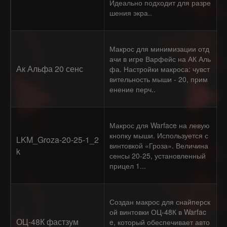
Идеально подходит для разре
шения экра..
Макрос для минимизации отд
ачи в игре Варфейс на АК Аль
Ак Альфа 20 сенс
фа. Настройки макроса: чувст
вительность мыши - 20, прим
енение перч..
Макрос для Warface на левую
кнопку мыши. Используется с
LKM_Groza-20-25-1_2
винтовкой «Гроза». Величина
k
сенсы 20-25, установленный
прицел 1...
Создан макрос для снайперск
ой винтовки ОЦ-48К в Warfac
ОЦ-48К фастзум
e, который обеспечивает авто