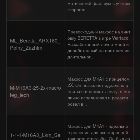
матический фаст зум с учетом
скорости ..
Превосходный макрос на винт
овку BERETTA в игре Warface.
ML_Beretta_ARX160_
Разработанный лично мной и
Polny_Zazhim
доработанный на протяжении
длительног..
Макрос для M4A1 с прицелом
2X. Он позволяет идеально ц
M-M16A3-25-2x-macro
елиться и держать точку, я его
leg_tech
лично использовал и редакти
ровал в ..
Макрос для M4A1 - идеально
е решение для всесторонней
1-1-1-M16A3_Lkm_Se
точности стрельбы. Он был со