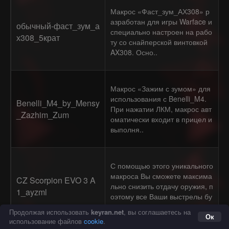
Макрос «Фаст_зум_АХ308» р
азработан для игры Warface и
обычный-фаст_зум_а
специально настроен на рабо
х308_5крат
ту со снайперской винтовкой
AX308. Осно..
Макрос «Зажим с зумом» для
использования с Benelli_M4.
Benelli_M4_by_Mensy
При нажатии ЛКМ, макрос авт
_Zazhim_Zum
оматически входит в прицел и
выполня..
С помощью этого уникального
макроса Вы сможете максима
CZ Scorpion EVO 3 A
льно снизить отдачу оружия, п
1_ayzml
оэтому все Ваши выстрелы бу
дут сосред..