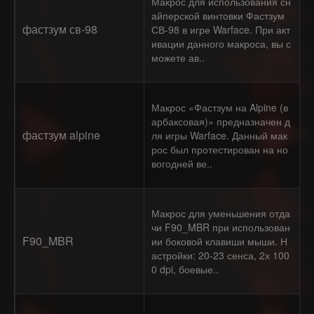
Макрос для использования сн
айперской винтовки Фастзум
фастзум св-98
СВ-98 в игре Warface. При акт
ивации данного макроса, вы с
можете ав..
Макрос «Фастзум на Alpine (в
арбаксовая)» предназначен д
фастзум alpine
ля игры Warface. Данный мак
рос был протестирован на но
вогодней ве..
Макрос для уменьшения отда
чи F90_MBR при использован
F90_MBR
ии боковой клавиши мыши. Н
астройки: 20-23 сенса, 2х 100
0 dpi, боевые..