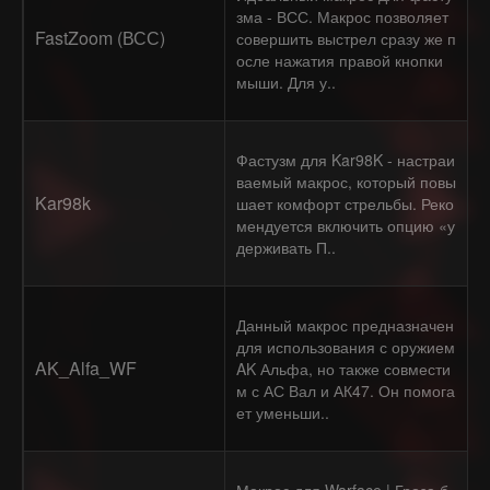
зма - ВСС. Макрос позволяет
FastZoom (ВСС)
совершить выстрел сразу же п
осле нажатия правой кнопки
мыши. Для у..
Фастузм для Kar98K - настраи
ваемый макрос, который повы
Kar98k
шает комфорт стрельбы. Реко
мендуется включить опцию «у
держивать П..
Данный макрос предназначен
для использования с оружием
AK_Alfa_WF
AK Альфа, но также совмести
м с АС Вал и АК47. Он помога
ет уменьши..