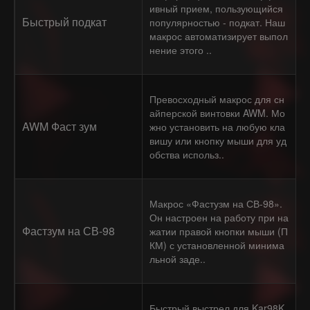
ивный прием, пользующийся
Быстрый подкат
популярностью - подкат. Наш
макрос автоматизирует выпол
нение этого ..
Превосходный макрос для сн
айперской винтовки AWM. Мо
AWM Фаст зум
жно установить на любую кла
вишу или кнопку мыши для уд
обства использ..
Макрос «Фастузм на СВ-98».
Он настроен на работу при на
Фастзум на СВ-98
жатии правой кнопки мыши (П
КМ) с установленной минима
льной заде..
Быстрый выстрел для Kar98K.