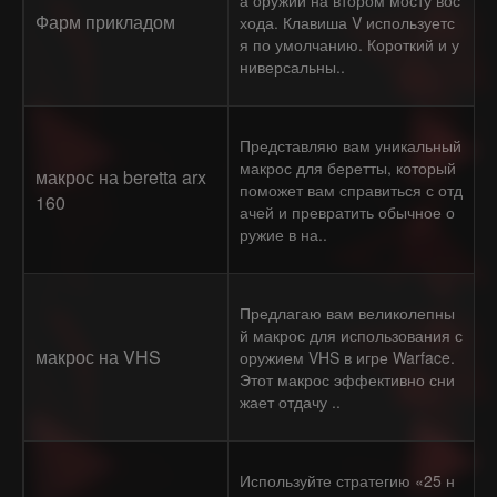
а оружий на втором мосту вос
Фарм прикладом
хода. Клавиша V используетс
я по умолчанию. Короткий и у
ниверсальны..
Представляю вам уникальный
макрос для беретты, который
макрос на beretta arx
поможет вам справиться с отд
160
ачей и превратить обычное о
ружие в на..
Предлагаю вам великолепны
й макрос для использования с
макрос на VHS
оружием VHS в игре Warface.
Этот макрос эффективно сни
жает отдачу ..
Используйте стратегию «25 н