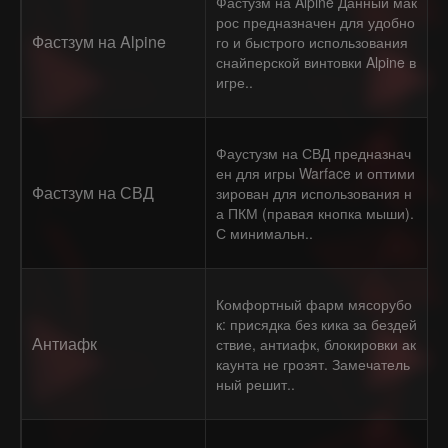
Фастузм на Alpine Данный мак
рос предназначен для удобно
Фастзум на Alpine
го и быстрого использования
снайперской винтовки Alpine в
игре..
Фаустузм на СВД предназнач
ен для игры Warface и оптими
Фастзум на СВД
зирован для использования н
а ПКМ (правая кнопка мыши).
С минимальн..
Комфортный фарм мясорубо
к: присядка без кика за бездей
Антиафк
ствие, антиафк, блокировки ак
каунта не грозят. Замечатель
ный решит..