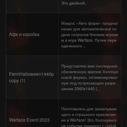
Это двойной..
Макрос «Авто фарм» предназ
начен для автоматической по
Афк и коробка
дачи патронов близким игрока
м в игре Warface. Путем пери
одического ..
Представляю вам последнюю
обновленную версию Хэллоуи
FarmHalloween1440p
нской фермы, оптимизирован
copy (1)
ную под потрясающее разре
шение 2560x1440 (..
Поготовьтесь для захватываю
щего и страшного приключен
Warface Event 2023
ия в Warface! Это Хэллоуинск
ое событие принесет с собой