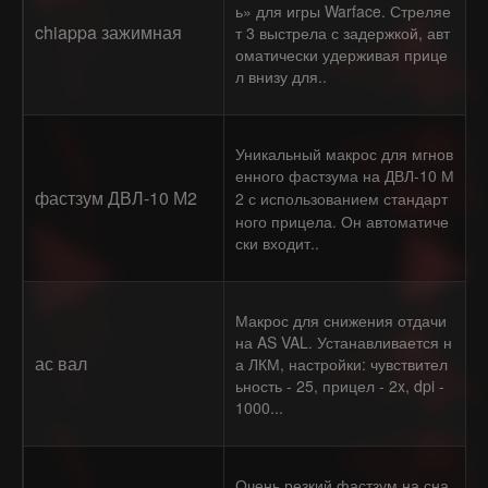
ь» для игры Warface. Стреляе
chiappa зажимная
т 3 выстрела с задержкой, авт
оматически удерживая прице
л внизу для..
Уникальный макрос для мгнов
енного фастзума на ДВЛ-10 М
фастзум ДВЛ-10 М2
2 с использованием стандарт
ного прицела. Он автоматиче
ски входит..
Макрос для снижения отдачи
на AS VAL. Устанавливается н
ас вал
а ЛКМ, настройки: чувствител
ьность - 25, прицел - 2x, dpi -
1000...
Очень резкий фастзум на сна