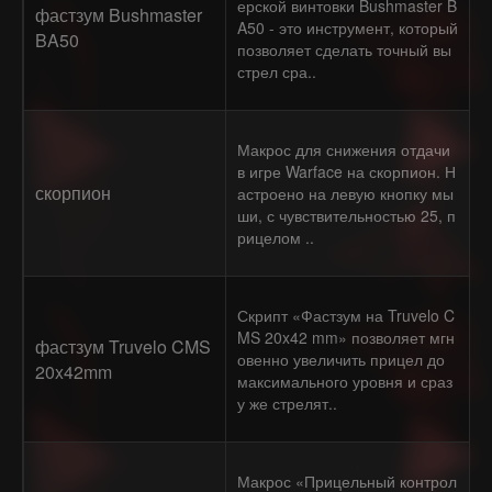
ерской винтовки Bushmaster B
фастзум Bushmaster
A50 - это инструмент, который
BA50
позволяет сделать точный вы
стрел сра..
Макрос для снижения отдачи
в игре Warface на скорпион. Н
скорпион
астроено на левую кнопку мы
ши, с чувствительностью 25, п
рицелом ..
Скрипт «Фастзум на Truvelo C
MS 20x42 mm» позволяет мгн
фастзум Truvelo CMS
овенно увеличить прицел до
20x42mm
максимального уровня и сраз
у же стрелят..
Макрос «Прицельный контрол