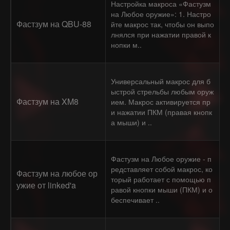
Настройка макроса «Фастузм
на Любое оружие»: 1. Настро
Фастзум на QBU-88
йте макрос так, чтобы он выпо
лнялся при нажатии правой к
нопки м..
Универсальный макрос для б
ыстрой стрельбы любым оруж
Фастзум на XM8
ием. Макрос активируется пр
и нажатии ПКМ (правая кнопк
а мыши) и ..
Фастузм на Любое оружие - п
редставляет собой макрос, ко
Фастзум на любое ор
торый работает с помощью п
ужие от linked'a
равой кнопки мыши (ПКМ) и о
беспечивает ..