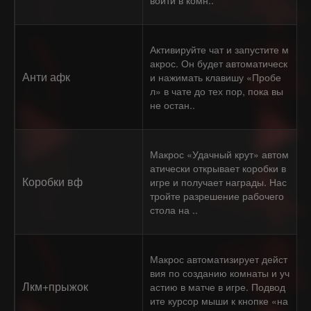
войти в комн..
Активируйте чат и запустите м
акрос. Он будет автоматическ
Анти афк
и нажимать клавишу «Пробе
л» в чате до тех пор, пока вы
не остан..
Макрос «Удачный крут» автом
атически открывает коробки в
Коробки вф
игре и получает награды. Нас
тройте разрешение рабочего
стола на ..
Макрос автоматизирует дейст
вия по созданию комнаты и уч
Лкм+прыжок
астию в матче в игре. Подвод
ите курсор мыши к кнопке «на