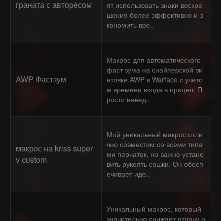
граната с авторесом
ят использовать знаки воскре
шения более эффективно и э
кономить вре..
Макрос для автоматического
фаст зума на снайперской ви
AWP Фастзум
нтовке AWP в Warface с учето
м времени входа в прицел. П
росто навед..
Мой уникальный макрос отли
чно совместим со всеми типа
макрос на kriss super
ми перчаток, но важно устано
v custom
вить рукоять сошки. Он обесп
ечивает иде..
Уникальный макрос, который
значительно снижает отдачу о