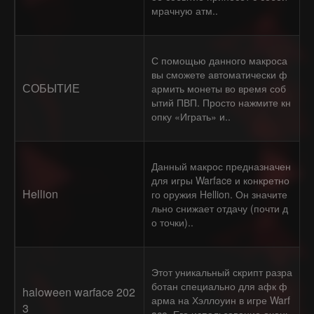
мрачную атм..
С помощью данного макроса
вы сможете автоматически ф
СОБЫТИЕ
армить монеты во время соб
ытий ПВП. Просто нажмите кн
опку «Играть» и..
Данный макрос предназначен
для игры Warface и конкретно
Hellion
го оружия Hellion. Он значите
льно снижает отдачу (почти д
о точки)..
Этот уникальный скрипт разра
ботан специально для афк ф
haloween warface 202
арма на Хэллоуин в игре Warf
3