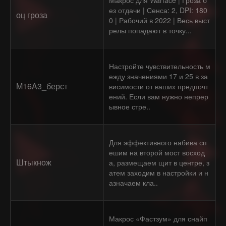
Макрос для Warface | Гроза б
ез отдачи | Сенса: 2, DPI: 180
оц гроза
0 | Рабочий в 2022 | Весь выст
релы попадают в точку...
Настройте чувствительность м
ежду значениями 17 и 25 в за
M16A3_берст
висимости от ваших предпочт
ений. Если вам нужно непрер
ывное стре..
Для эффективного набива сп
ешим на второй мост восход
Штыкнож
а, размещаем щит в центре, з
атем заходим в настройки и н
азначаем кла..
Макрос «Фастзум» для снайп