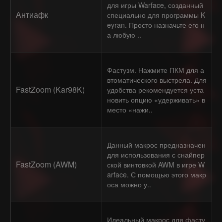
для игры Warface, созданный
Антиафк
специально для программы K
eyran. Просто назначьте его н
а любую ..
Фастузм. Нажмите ПКМ для а
втоматического выстрела. Для
FastZoom (Kar98K)
удобства рекомендуется уста
новить опцию «удерживать» в
место «нажи..
Данный макрос предназначен
для использования с снайпер
FastZoom (AWM)
ской винтовкой AWM в игре W
arface. С помощью этого макр
оса можно у..
Идеальный макрос для фасту