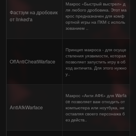
Макрос «Быстрый выстрел» д
ля любого дробовика. Этот ма
Фастзум на дробовик
крос предназначен для комф
от linked'a
ортной игры на ПКМ с исполь
зованием ..
Принцип макроса - для осуще
ствления уязвимости, которая
OffAntiCheatWarface
позволяет запустить игру в об
ход античита. Для этого нужно
у..
Макрос «Анти АФК» для Warfa
ce позволяет вам отходить от
AntiAfkWarface
компьютера или ноутбука, не
оставляя своего персонажа б
ез действ..