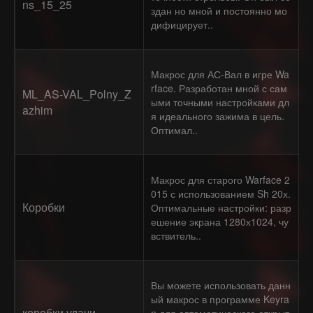
ns_15_25
здан но мной и постоянно мо
дифицирует..
Макрос для АС-Вал в игре Wa
rface. Разработан мной с сам
ML_AS-VAL_Polny_Z
ыми точными настройками дл
azhim
я идеального зажима в цель.
Оптимал..
Макрос для старого Warface 2
015 с использованием Sh 20х.
Коробки
Оптимальные настройки: разр
ешение экрана 1280х1024, чу
вствитель..
Вы можете использовать данн
ый макрос в программе Keyra
коробки удачи