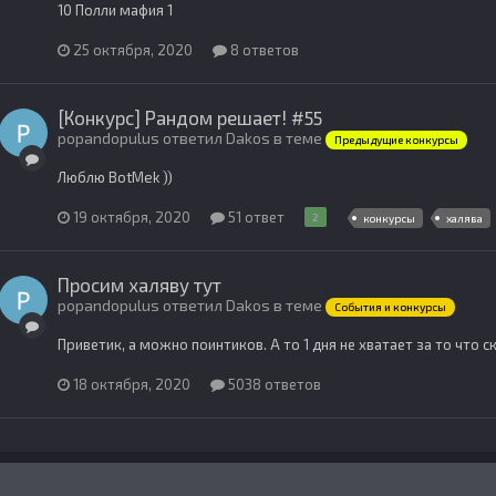
10 Полли мафия 1
25 октября, 2020
8 ответов
[Конкурс] Рандом решает! #55
popandopulus ответил Dakos в теме
Предыдущие конкурсы
Люблю BotMek ))
19 октября, 2020
51 ответ
2
конкурсы
халява
Просим халяву тут
popandopulus ответил Dakos в теме
События и конкурсы
Приветик, а можно поинтиков. А то 1 дня не хватает за то что 
18 октября, 2020
5038 ответов