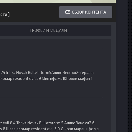
ОБЗОР КОНТЕНТА
сти ]
ТРОФЕИ И МЕДАЛИ
 24Trihka Novak Bulletstorm5Аликс Венс хл26Геральт
аломар resident evil 59 Мия нфс мв10Полли мафия 1
 evil 8 4 Trihka Novak Bulletstorm 5 Аликс Венс хл2 6
rs 8 Шева аломар resident evil 5 9 Джози маран нфс мв