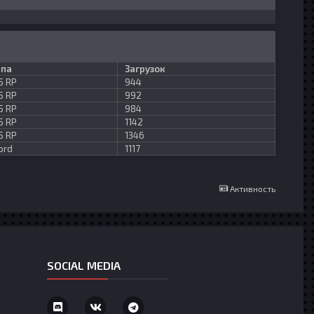
ппа
Загрузок
5 RP
944
5 RP
992
5 RP
984
5 RP
1142
5 RP
1346
ord
1117
Активность
SOCIAL MEDIA