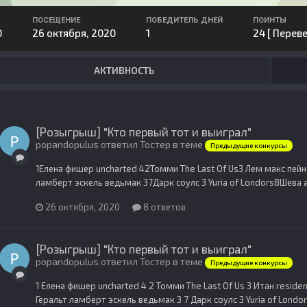
ПОСЕЩЕНИЕ
ПОБЕДИТЕЛЬ ДНЕЙ
ПОИНТЫ
0
26 октября, 2020
1
24
[ Переве
АКТИВНОСТЬ
[Розыгрыш] "Кто первый тот и выиграл"
popandopulus ответил Тостер в теме
Предыдущие конкурсы
1Елена фишер uncharted 42Томми The Last Of Us3 Лем макс пейн
ламберт эскель ведьмак 37Дарк соулс 3 Yuria of Londors8Шева 
26 октября, 2020
8 ответов
[Розыгрыш] "Кто первый тот и выиграл"
popandopulus ответил Тостер в теме
Предыдущие конкурсы
1 Елена фишер uncharted 4 2 Томми The Last Of Us 3 Итан resident
Геральт ламберт эскель ведьмак 3 7 Дарк соулс 3 Yuria of Londo