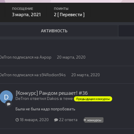
ПОСЕЩЕНИЕ
ПОИНТЫ
3 марта, 2021
2
[ Перевести ]
АКТИВНОСТЬ
DeTron
подписался на
Ахрор
20 марта, 2020
DeTron
подписался на
s94Rodion94s
20 марта, 2020
[Конкурс] Рандом решает! #36
DeTron ответил Dakos в теме
Предыдущие конкурсы
Была не была надо попробовать
18 января, 2020
22 ответа
конкурсы