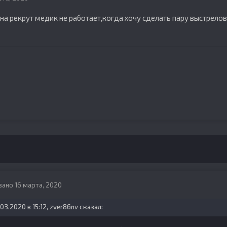
 на рекрут медик не работает,когда хочу сделать пару выстрелов
вано
16 марта, 2020
.03.2020 в 15:12,
zver86nv
сказал: