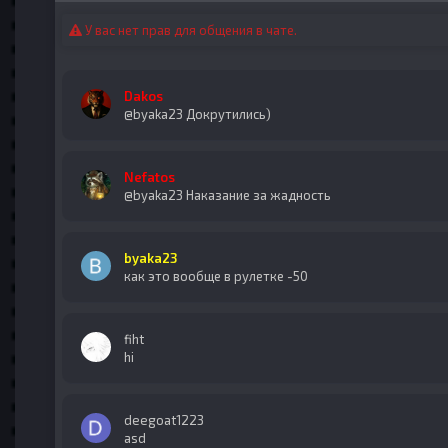
У вас нет прав для общения в чате.
Dakos
@byaka23 Докрутились)
Nefatos
@byaka23 Наказание за жадность
byaka23
как это вообще в рулетке -50
fiht
hi
deegoat1223
asd