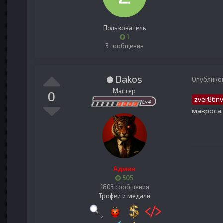
Пользователь
1
3 сообщения
Dakos
Опублико
Мастер
0
zver86nv
макроса,
Админ
505
1803 сообщения
Трофеи и медали