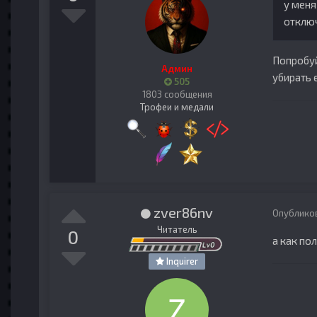
у меня
отключ
Попробуй
Админ
убирать 
505
1803 сообщения
Трофеи и медали
zver86nv
Опублико
Читатель
0
а как по
Inquirer