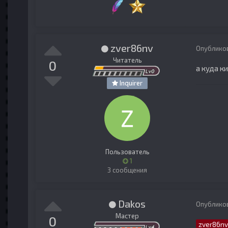
zver86nv
Опублико
Читатель
0
а куда к
Inquirer
Пользователь
1
3 сообщения
Dakos
Опублико
Мастер
0
zver86nv