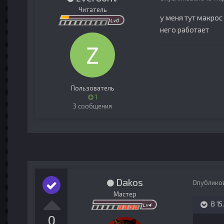
Читатель
у меня тут макрос
него работает
Пользователь
1
3 сообщения
Dakos
Опублико
Мастер
В 15
0